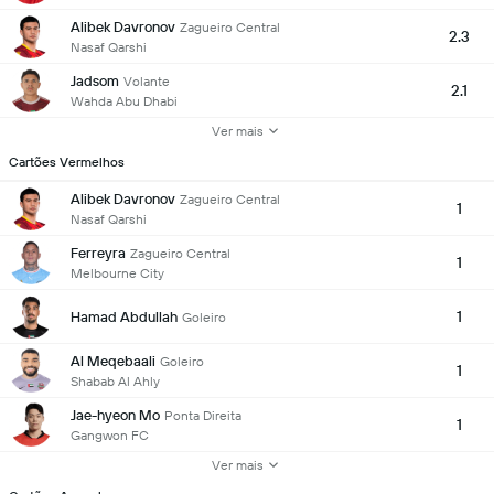
Alibek Davronov
Zagueiro Central
2.3
Nasaf Qarshi
Jadsom
Volante
2.1
Wahda Abu Dhabi
Ver mais
Cartões Vermelhos
Alibek Davronov
Zagueiro Central
1
Nasaf Qarshi
Ferreyra
Zagueiro Central
1
Melbourne City
1
Hamad Abdullah
Goleiro
Al Meqebaali
Goleiro
1
Shabab Al Ahly
Jae-hyeon Mo
Ponta Direita
1
Gangwon FC
Ver mais