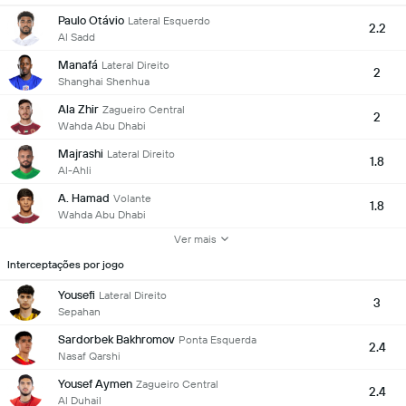
Paulo Otávio
Lateral Esquerdo
2.2
Al Sadd
Manafá
Lateral Direito
2
Shanghai Shenhua
Ala Zhir
Zagueiro Central
2
Wahda Abu Dhabi
Majrashi
Lateral Direito
1.8
Al-Ahli
A. Hamad
Volante
1.8
Wahda Abu Dhabi
Ver mais
Interceptações por jogo
Yousefi
Lateral Direito
3
Sepahan
Sardorbek Bakhromov
Ponta Esquerda
2.4
Nasaf Qarshi
Yousef Aymen
Zagueiro Central
2.4
Al Duhail