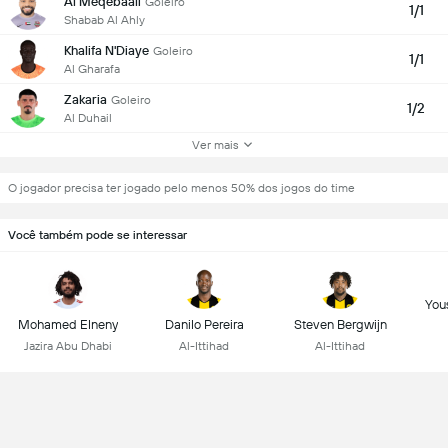
Al Meqebaali
Goleiro
1/1
Shabab Al Ahly
Khalifa N'Diaye
Goleiro
1/1
Al Gharafa
Zakaria
Goleiro
1/2
Al Duhail
Ver mais
O jogador precisa ter jogado pelo menos 50% dos jogos do time
Você também pode se interessar
You
Mohamed Elneny
Danilo Pereira
Steven Bergwijn
Jazira Abu Dhabi
Al-Ittihad
Al-Ittihad