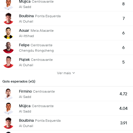
Mújica
Centroavante
8
Al Sadd
Boulbina
Ponta Esquerda
7
Al Duhail
Aouar
Meia Atacante
6
Al-Ittihad
Felipe
Centroavante
6
Chengdu Rongcheng
Piątek
Centroavante
5
Al Duhail
Ver mais
Gols esperados (xG)
Firmino
Centroavante
4.72
Al Sadd
Mújica
Centroavante
4.04
Al Sadd
Boulbina
Ponta Esquerda
3.91
Al Duhail