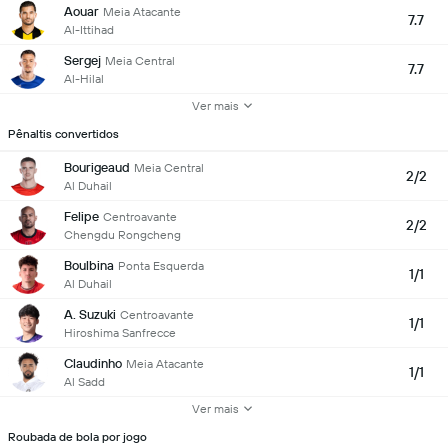
Aouar
Meia Atacante
7.7
Al-Ittihad
Sergej
Meia Central
7.7
Al-Hilal
Ver mais
Pênaltis convertidos
Bourigeaud
Meia Central
2/2
Al Duhail
Felipe
Centroavante
2/2
Chengdu Rongcheng
Boulbina
Ponta Esquerda
1/1
Al Duhail
A. Suzuki
Centroavante
1/1
Hiroshima Sanfrecce
Claudinho
Meia Atacante
1/1
Al Sadd
Ver mais
Roubada de bola por jogo