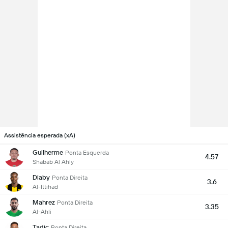
Assistência esperada (xA)
Guilherme
Ponta Esquerda
4.57
Shabab Al Ahly
Diaby
Ponta Direita
3.6
Al-Ittihad
Mahrez
Ponta Direita
3.35
Al-Ahli
Tadic
Ponta Direita