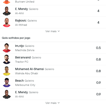
Buriram United
E. Mendy
Goleiro
4
Al-Ahli
Rajkovic
Goleiro
4
Al-Ittihad
Ver mais
Gols sofridos por jogo
lm,nljo
Goleiro
0.5
Machida Zelvia
Beiranvand
Goleiro
0.8
Tractor FC
Mohamed Al-Shamsi
Goleiro
0.8
Wahda Abu Dhabi
Beach
Goleiro
0.9
Melbourne City
E. Mendy
Goleiro
0.9
Al-Ahli
Ver mais