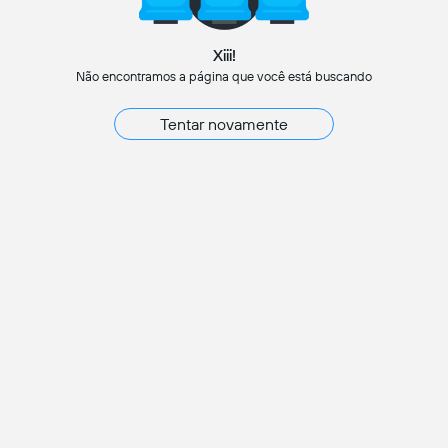
Xiii!
Não encontramos a página que você está buscando
Tentar novamente