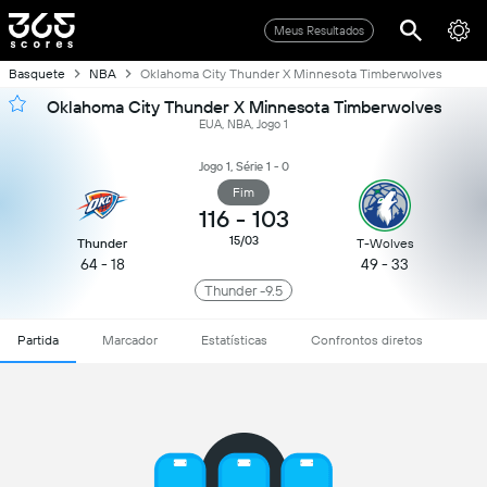
Meus Resultados
Basquete
NBA
Oklahoma City Thunder X Minnesota Timberwolves
Oklahoma City Thunder X Minnesota Timberwolves
EUA, NBA, Jogo 1
Jogo 1, Série 1 - 0
Fim
116
-
103
15/03
Thunder
T-Wolves
64 - 18
49 - 33
Thunder -9.5
Partida
Marcador
Estatísticas
Confrontos diretos