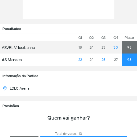
Resultados
Q1
Q2
Q3
Q4
Placar
ASVEL Villeurbanne
18
24
23
30
95
AS Monaco
22
24
25
27
98
Informação da Partida
LDLC Arena
Previsões
Quem vai ganhar?
Total de votos: 110