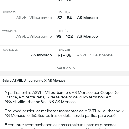
19/11/2025
Euroliga
52 - 84
ASVEL Villeurbanne
AS Monaco
19/10/2025
LNB Élite
98 - 102
ASVEL Villeurbanne
AS Monaco
10/06/2025
LNB Élite
91 - 86
AS Monaco
ASVEL Villeurbanne
Ver tudo
Sobre ASVEL Villeurbanne X AS Monaco
A partida entre ASVEL Villeurbanne x AS Monaco por Coupe De
France, em terça-feira, 17 de fevereiro de 2026 terminou em
ASVEL Villeurbanne 95 - 98 AS Monaco.
E se você perdeu os melhores momentos de ASVEL Villeurbanne x
AS Monaco, o 365Scores traz os detalhes da partida para você.
E continue acompanhando os nossos palpites para os próximos