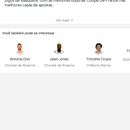
jogos de Basquete, com as melhores odds de Coupe De France nas
melhores casas de apostas.
Ver mais
Você também pode se interessar
T
Antoine Diot
Jalen Jones
Timothe Crusol
ADA 
Chorale de Roanne
Chorale de Roanne
Châlons-Reims