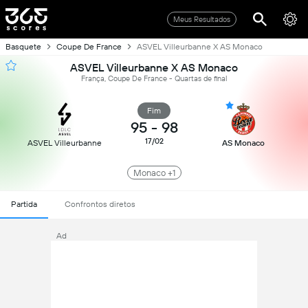
Meus Resultados
Basquete
Coupe De France
ASVEL Villeurbanne X AS Monaco
ASVEL Villeurbanne X AS Monaco
França, Coupe De France - Quartas de final
Fim
95
-
98
17/02
ASVEL Villeurbanne
AS Monaco
Monaco +1
Partida
Confrontos diretos
Ad