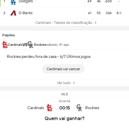
Dodgers
1
69
46
.600
-
D-Backs
2
61
55
.526
8.5
Cardinals - Tabela de classificação
Palpites
VS
Cardinals
Rockies
sábado, 8º ago
Rockies perdeu fora de casa - 6/7 Últimos jogos
Cardinals vai vencer
Ver tudo
MLB
Amanhã
00:15
Cardinals
Rockies
Quem vai ganhar?