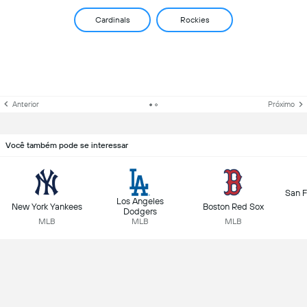
Cardinals
Rockies
Anterior
Próximo
Você também pode se interessar
San F
Los Angeles
New York Yankees
Boston Red Sox
Dodgers
MLB
MLB
MLB