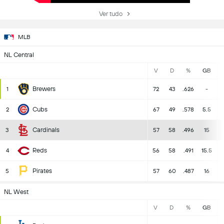
Ver tudo
MLB
NL Central
V
D
%
GB
Brewers
1
72
43
.626
-
Cubs
2
67
49
.578
5.5
Cardinals
3
57
58
.496
15
Reds
4
56
58
.491
15.5
Pirates
5
57
60
.487
16
NL West
V
D
%
GB