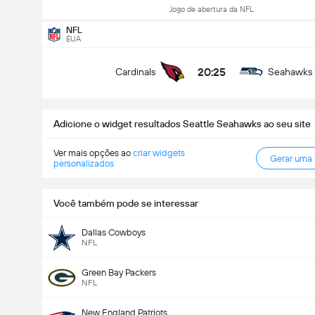
Jogo de abertura da NFL
NFL
EUA
20:25
Cardinals
Seahawks
Adicione o widget resultados Seattle Seahawks ao seu site
Ver mais opções ao
criar widgets
Gerar uma
personalizados
Você também pode se interessar
Dallas Cowboys
NFL
Green Bay Packers
NFL
New England Patriots