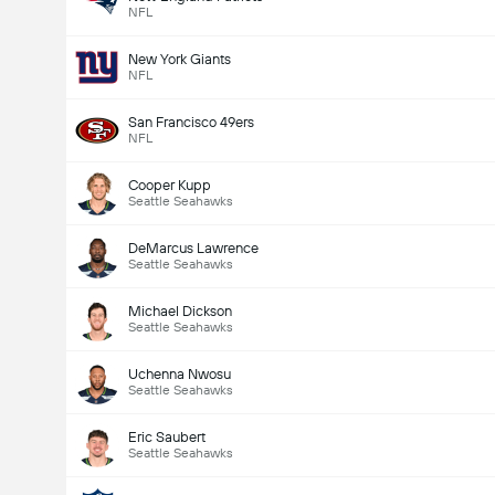
NFL
New York Giants
NFL
San Francisco 49ers
NFL
Cooper Kupp
Seattle Seahawks
DeMarcus Lawrence
Seattle Seahawks
Michael Dickson
Seattle Seahawks
Uchenna Nwosu
Seattle Seahawks
Eric Saubert
Seattle Seahawks