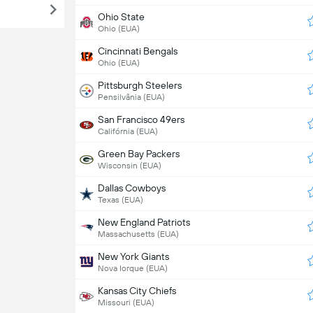
Ohio State
Ohio (EUA)
Cincinnati Bengals
Ohio (EUA)
Pittsburgh Steelers
Pensilvânia (EUA)
San Francisco 49ers
Califórnia (EUA)
Green Bay Packers
Wisconsin (EUA)
Dallas Cowboys
Texas (EUA)
New England Patriots
Massachusetts (EUA)
New York Giants
Nova Iorque (EUA)
Kansas City Chiefs
Missouri (EUA)