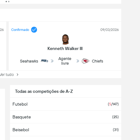
026
Confirmado
09/03/2026
Kenneth Walker III
Agente
Seahawks
Chiefs
livre
r tudo
Todas as competições de A-Z
Futebol
(
5
/147)
Basquete
(25)
Beisebol
(31)