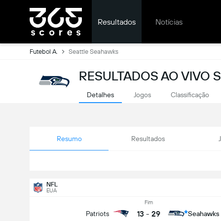
Resultados
Notícias
Futebol A.
Seattle Seahawks
RESULTADOS AO VIVO 
Detalhes
Jogos
Classificação
Resumo
Resultados
NFL
EUA
Fim
13
-
29
Patriots
Seahawks