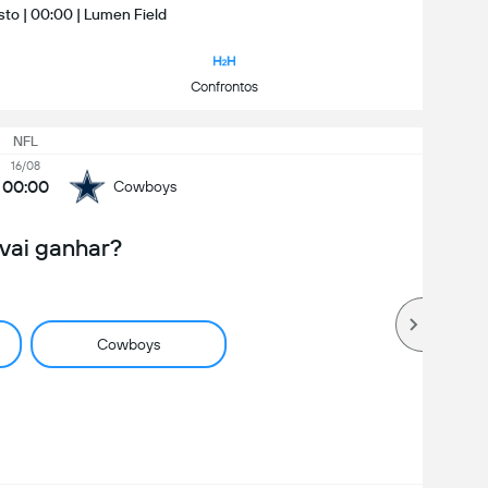
sto | 00:00 | Lumen Field
Confrontos
NFL
16/08
00:00
Cowboys
vai ganhar?
Cowboys