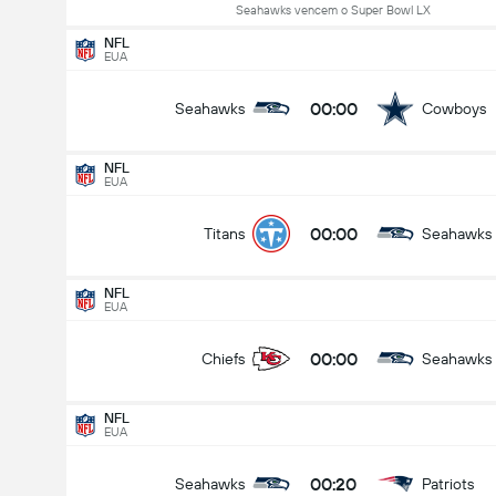
Seahawks vencem o Super Bowl LX
NFL
EUA
00:00
Seahawks
Cowboys
NFL
NFL
24/08
EUA
00:00
Titans
Seahawks
00:00
Titans
Seahawks
Quem vai ganhar?
NFL
EUA
Titans
Seahawks
00:00
Chiefs
Seahawks
NFL
EUA
00:20
Seahawks
Patriots