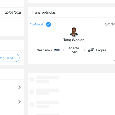
Transferências
20/09/2026
Confirmado
10/03/2
Tariq Woolen
Agente
Seahawks
Eagles
livre
 tag HTML
Ve