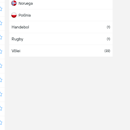
Noruega
Polônia
Handebol
Suíça
(1)
Rugby
Tchéquia
(1)
Vôlei
(22)