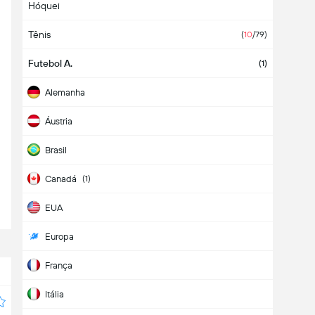
Hóquei
Tênis
(
10
/79)
Futebol A.
(1)
Alemanha
Áustria
Brasil
Canadá
(1)
EUA
Europa
França
Itália