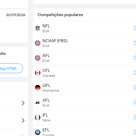
Competições populares
20/09/2026
NFL
EUA
NCAAF (FBS)
EUA
ite
AFL
EUA
 tag HTML
CFL
Canadá
GFL
Alemanha
XFL
EUA
IFL
Itália
EFL
Europa