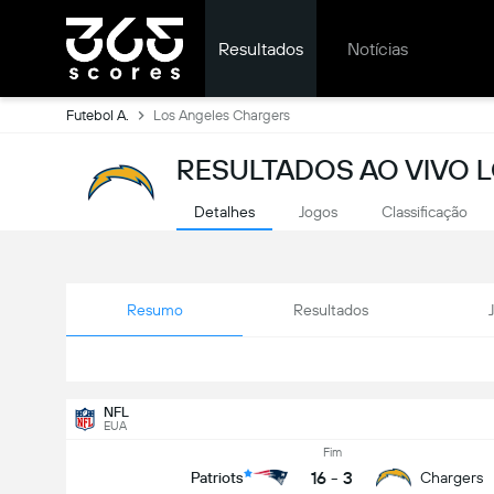
Resultados
Notícias
Futebol A.
Los Angeles Chargers
RESULTADOS AO VIVO 
Detalhes
Jogos
Classificação
Resumo
Resultados
NFL
EUA
Fim
16
-
3
Patriots
Chargers