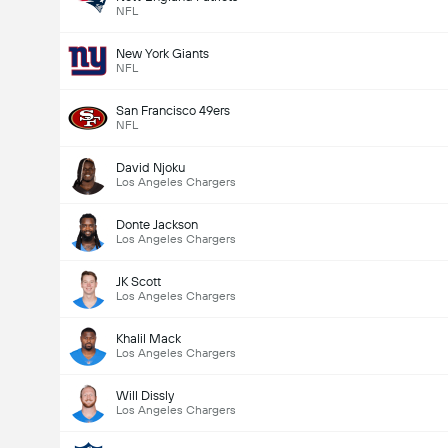
NFL
New York Giants
NFL
San Francisco 49ers
NFL
David Njoku
Los Angeles Chargers
Donte Jackson
Los Angeles Chargers
JK Scott
Los Angeles Chargers
Khalil Mack
Los Angeles Chargers
Will Dissly
Los Angeles Chargers