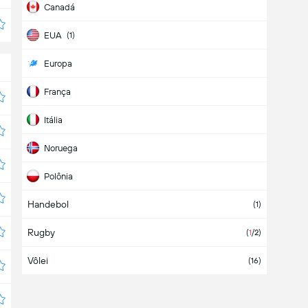
Canadá
EUA
(1)
Europa
França
Itália
Noruega
Polônia
Handebol
Suíça
(1)
Rugby
Tchéquia
(
1
/2)
Vôlei
(16)