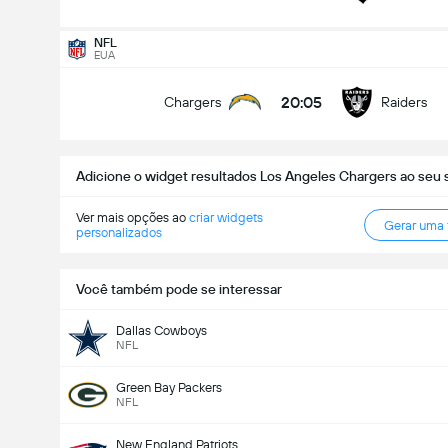
NFL
EUA
20:05
Chargers
Raiders
Adicione o widget resultados Los Angeles Chargers ao seu s
Ver mais opções ao
criar widgets
Gerar uma
personalizados
Você também pode se interessar
Dallas Cowboys
NFL
Green Bay Packers
NFL
New England Patriots