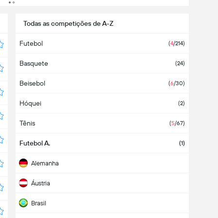
Todas as competições de A-Z
Futebol
(
4
/214)
Basquete
(24)
Beisebol
(
6
/30)
Hóquei
(2)
Tênis
(
5
/67)
Futebol A.
(1)
Alemanha
Áustria
Brasil