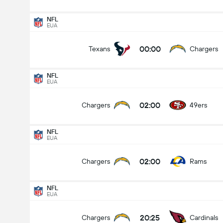
NFL
EUA
00:00
Texans
Chargers
NFL
NFL
21/08
EUA
02:00
Chargers
49ers
02:00
Chargers
49ers
Quem vai ganhar?
NFL
EUA
Chargers
49ers
02:00
Chargers
Rams
NFL
EUA
20:25
Chargers
Cardinals