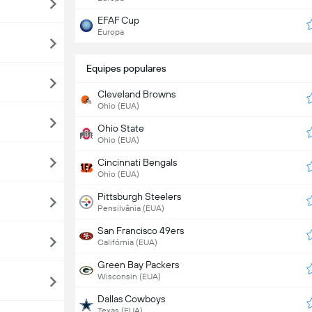
EFAF Cup
Europa
Equipes populares
Cleveland Browns
Ohio (EUA)
Ohio State
Ohio (EUA)
Cincinnati Bengals
Ohio (EUA)
Pittsburgh Steelers
Pensilvânia (EUA)
San Francisco 49ers
Califórnia (EUA)
Green Bay Packers
Wisconsin (EUA)
Dallas Cowboys
Texas (EUA)