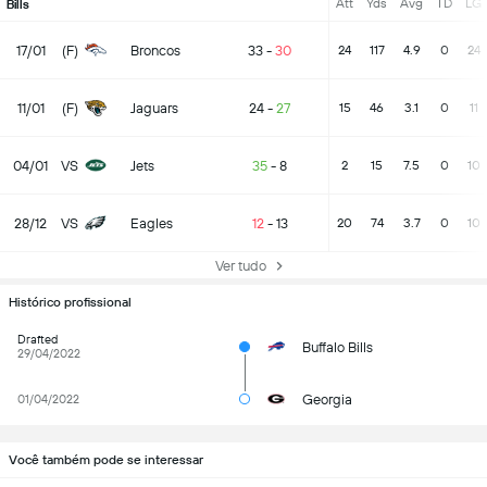
Att
Yds
Avg
TD
LG
Bills
17/01
(F)
Broncos
33
-
30
24
117
4.9
0
24
11/01
(F)
Jaguars
24
-
27
15
46
3.1
0
11
04/01
VS
Jets
35
-
8
2
15
7.5
0
10
28/12
VS
Eagles
12
-
13
20
74
3.7
0
10
Ver tudo
Histórico profissional
Drafted
Buffalo Bills
29/04/2022
Georgia
01/04/2022
Você também pode se interessar