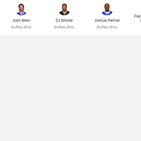
Fla
Josh Allen
DJ Moore
Joshua Palmer
Buffalo Bills
Buffalo Bills
Buffalo Bills