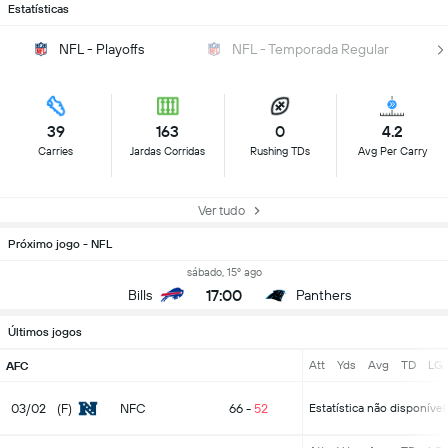
Estatísticas
NFL - Playoffs
NFL - Temporada Regular
39
163
0
4.2
Carries
Jardas Corridas
Rushing TDs
Avg Per Carry
Ver tudo
Próximo jogo - NFL
sábado, 15º ago
17:00
Bills
Panthers
Últimos jogos
Att
Yds
Avg
TD
LG
AFC
03/02
(F)
NFC
66
-
52
Estatística não disponível