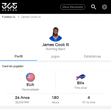
Meus Resultados
Futebol A.
James Cook III
James Cook III
Running Back
Perfil
jogos
Estatísticas
Card do jogador
Bills
EUA
Time atual
Nacionalidade
26 Anos
1.80
4
25/09/1999
Altura
Nº no time