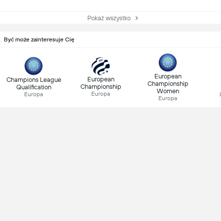
Pokaż wszystko
Być może zainteresuje Cię
European
European
Champions League
Championship
Championship
Qualification
Women
Europa
Europa
Europa