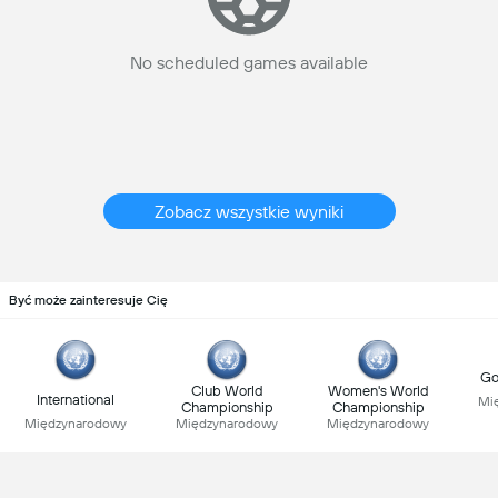
No scheduled games available
Zobacz wszystkie wyniki
Być może zainteresuje Cię
Go
Club World
Women's World
International
Mi
Championship
Championship
Międzynarodowy
Międzynarodowy
Międzynarodowy