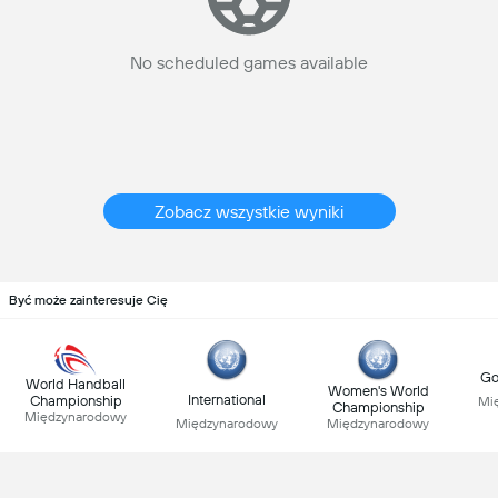
No scheduled games available
Zobacz wszystkie wyniki
Być może zainteresuje Cię
Go
World Handball
Women's World
International
Championship
Mi
Championship
Międzynarodowy
Międzynarodowy
Międzynarodowy