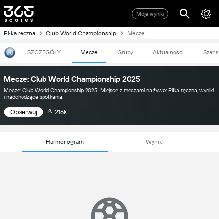
Moje wyniki
Piłka ręczna
Club World Championship
Mecze
SZCZEGÓŁY
Mecze
Grupy
Aktualności
Szans
Mecze: Club World Championship 2025
Mecze: Club World Championship 2025! Miejsce z meczami na żywo: Piłka ręczna, wyniki
i nadchodzące spotkania.
Obserwuj
216K
Harmonogram
Wyniki