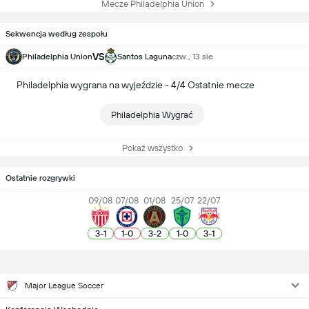
Mecze Philadelphia Union
Sekwencja według zespołu
VS
Philadelphia Union
Santos Laguna
czw., 13 sie
Philadelphia wygrana na wyjeździe - 4/4 Ostatnie mecze
Philadelphia Wygrać
Pokaż wszystko
Ostatnie rozgrywki
09/08
07/08
01/08
25/07
22/07
3
-
1
1
-
0
3
-
2
1
-
0
3
-
1
Major League Soccer