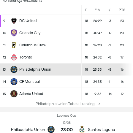
Konferencja Wschodnia
P
F:A
+/-
PTS
DC United
9
18
26:29
-3
23
Orlando City
10
18
30:47
-17
20
Columbus Crew
11
18
26:28
-2
20
Toronto
12
18
24:32
-8
17
Philadelphia Union
13
18
25:33
-8
16
CF Montréal
14
18
24:35
-11
16
Atlanta United
15
18
19:33
-14
12
Philadelphia Union Tabela i rankingi
Leagues Cup
13/08
23:00
Philadelphia Union
Santos Laguna