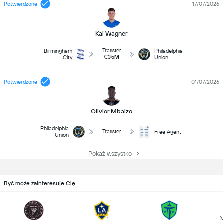
Potwierdzone
17/07/2026
Kai Wagner
Transfer
Birmingham
Philadelphia
€3.5M
City
Union
Potwierdzone
01/07/2026
Olivier Mbaizo
Philadelphia
Transfer
Free Agent
Union
Pokaż wszystko
Być może zainteresuje Cię
N