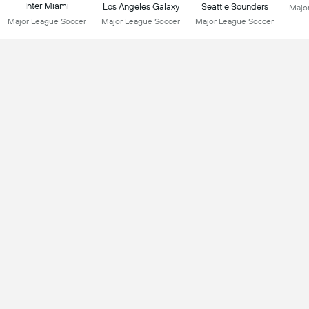
Inter Miami
Los Angeles Galaxy
Seattle Sounders
Majo
Major League Soccer
Major League Soccer
Major League Soccer