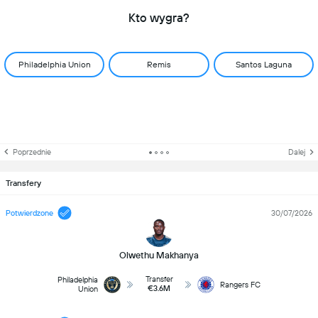
Kto wygra?
Philadelphia Union
Remis
Santos Laguna
Poprzednie
Dalej
Transfery
Potwierdzone
30/07/2026
Olwethu Makhanya
Transfer
Philadelphia
Rangers FC
€3.6M
Union