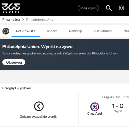
Moje wyniki
Piłka nożna
Philadelphia Union
SZCZEGÓŁY
Mecze
Rankingi
Aktualności
Bra
Philadelphia Union: Wyniki na żywo
Tu sprawdzisz wszystkie wydarzenia, wyniki i Wyniki na żywo dla: Philadelphia Union
Obserwuj
Przegląd wyników
Leagues Cup - run
1
-
0
07/08
Cruz Azul
Zobacz wszystkie wyniki