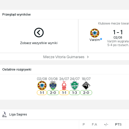
Przegląd wyników
Klubowe mecze towar
1
-
1
02/08
Varzim
Varzim wygrała
Zobacz wszystkie wyniki
5-4 po rzutach
karnych
Mecze Vitoria Guimaraes
Ostatnie rozgrywki
02/08
01/08
26/07
24/07
18/07
1
-
1
2
-
0
1
-
1
1
-
3
2
-
0
Liga Sagres
P
F:A
+/-
PTS