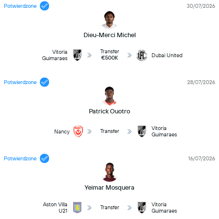
Potwierdzone
30/07/2026
Dieu-Merci Michel
Transfer
Vitoria
Dubai United
€500K
Guimaraes
Potwierdzone
28/07/2026
Patrick Ouotro
Vitoria
Transfer
Nancy
Guimaraes
Potwierdzone
16/07/2026
Yeimar Mosquera
Aston Villa
Vitoria
Transfer
U21
Guimaraes