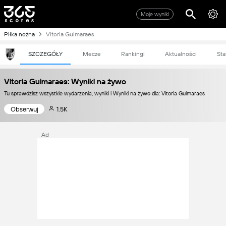
Moje wyniki
Piłka nożna
Vitoria Guimaraes
SZCZEGÓŁY
Mecze
Rankingi
Aktualności
Sta
Vitoria Guimaraes: Wyniki na żywo
Tu sprawdzisz wszystkie wydarzenia, wyniki i Wyniki na żywo dla: Vitoria Guimaraes
Obserwuj
1.5K
Ad