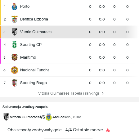
Porto
1
0
0:0
0
0
Benfica Lizbona
2
0
0:0
0
0
Vitoria Guimaraes
3
0
0:0
0
0
Sporting CP
4
0
0:0
0
0
Marítimo
5
0
0:0
0
0
Nacional Funchal
6
0
0:0
0
0
Sporting Braga
7
0
0:0
0
0
Vitoria Guimaraes Tabela i rankingi
Sekwencja według zespołu
VS
Vitoria Guimaraes
Arouca
sob., 8 sie
Oba zespoły zdobywały gole - 4/4 Ostatnie mecze