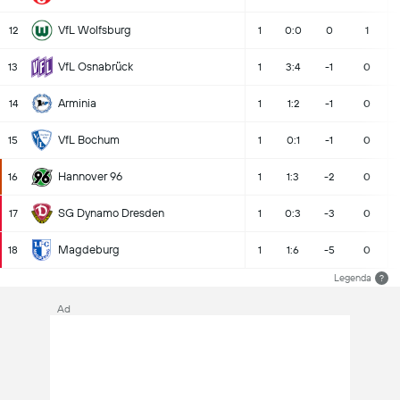
VfL Wolfsburg
12
1
0:0
0
1
VfL Osnabrück
13
1
3:4
-1
0
Arminia
14
1
1:2
-1
0
VfL Bochum
15
1
0:1
-1
0
Hannover 96
16
1
1:3
-2
0
SG Dynamo Dresden
17
1
0:3
-3
0
Magdeburg
18
1
1:6
-5
0
Legenda
?
Ad