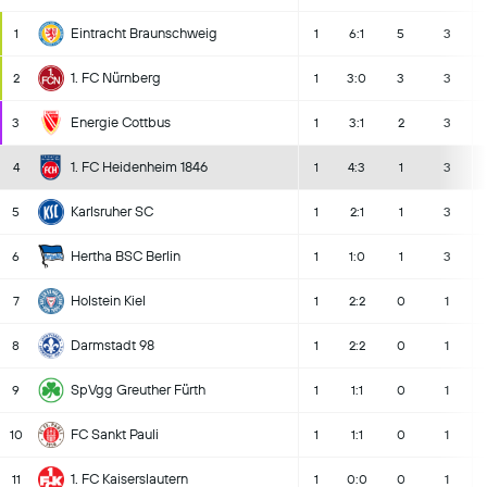
Eintracht Braunschweig
1
1
6:1
5
3
1. FC Nürnberg
2
1
3:0
3
3
Energie Cottbus
3
1
3:1
2
3
1. FC Heidenheim 1846
4
1
4:3
1
3
Karlsruher SC
5
1
2:1
1
3
Hertha BSC Berlin
6
1
1:0
1
3
Holstein Kiel
7
1
2:2
0
1
Darmstadt 98
8
1
2:2
0
1
SpVgg Greuther Fürth
9
1
1:1
0
1
FC Sankt Pauli
10
1
1:1
0
1
1. FC Kaiserslautern
11
1
0:0
0
1