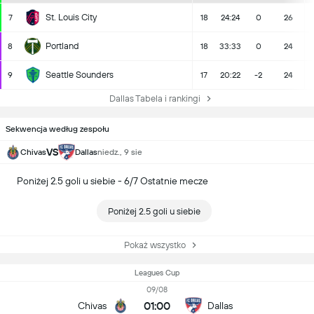
St. Louis City
7
18
24:24
0
26
Portland
8
18
33:33
0
24
Seattle Sounders
9
17
20:22
-2
24
Dallas Tabela i rankingi
Sekwencja według zespołu
VS
Chivas
Dallas
niedz., 9 sie
Poniżej 2.5 goli u siebie - 6/7 Ostatnie mecze
Poniżej 2.5 goli u siebie
Pokaż wszystko
Leagues Cup
09/08
01:00
Chivas
Dallas