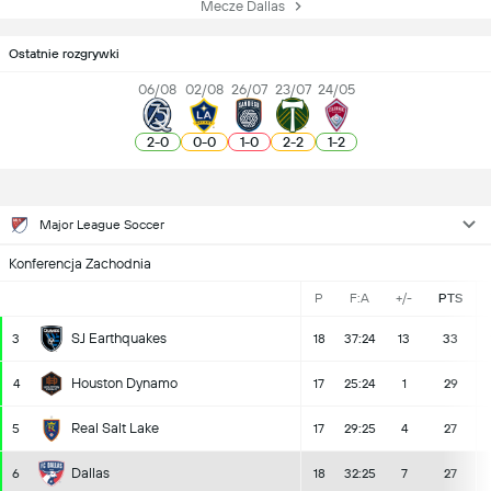
Mecze Dallas
Ostatnie rozgrywki
06/08
02/08
26/07
23/07
24/05
2
-
0
0
-
0
1
-
0
2
-
2
1
-
2
Major League Soccer
Konferencja Zachodnia
P
F:A
+/-
PTS
SJ Earthquakes
3
18
37:24
13
33
Houston Dynamo
4
17
25:24
1
29
Real Salt Lake
5
17
29:25
4
27
Dallas
6
18
32:25
7
27