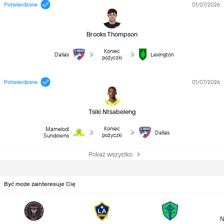
Potwierdzone
01/07/2026
Brooks Thompson
Koniec
Dallas
Lexington
pożyczki
Potwierdzone
01/07/2026
Tsiki Ntsabeleng
Koniec
Mamelodi
Dallas
pożyczki
Sundowns
Pokaż wszystko
Być może zainteresuje Cię
N