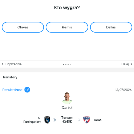
Kto wygra?
Chivas
Remis
Dallas
Poprzednie
Dalej
Transfery
Potwierdzone
13/07/2026
Daniel
Transfer
SJ
Dallas
€610K
Earthquakes