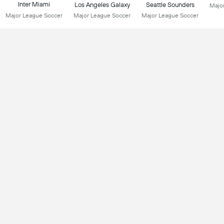
Inter Miami
Los Angeles Galaxy
Seattle Sounders
Majo
Major League Soccer
Major League Soccer
Major League Soccer