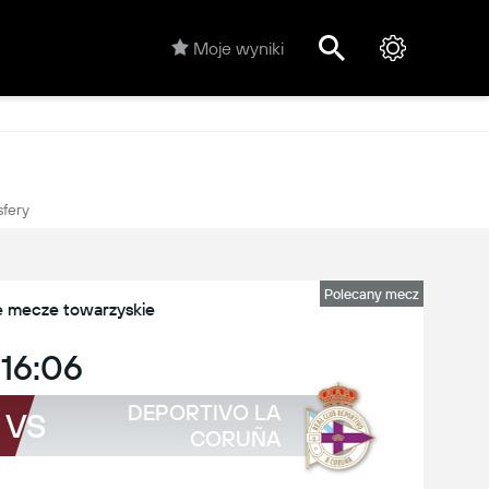
Moje wyniki
sfery
Polecany mecz
 mecze towarzyskie
:16:06
DEPORTIVO LA
VS
CORUÑA