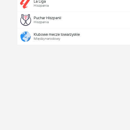
La Liga
Hiszpania
Puchar Hiszpanii
Hiszpania
Klubowe mecze towarzyskie
Międzynarodowy