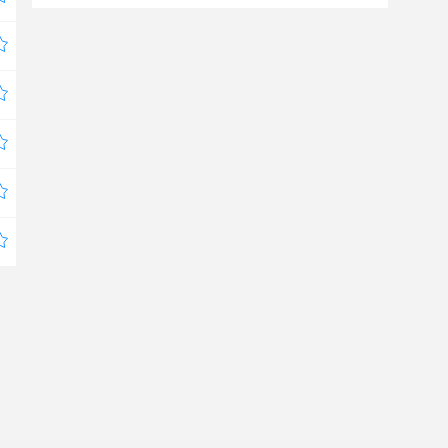
Azja
(2)
Bahamy
Bahrajn
Bangladesz
Barbados
Belgia
(7)
Belize
Bermudy
Białoruś
(3)
Boliwia
(1)
Bośnia i Hercegowina