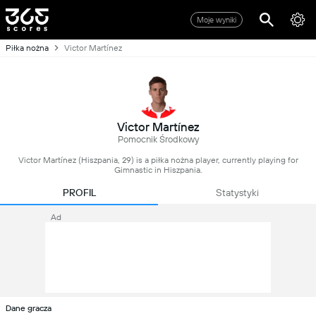
Moje wyniki
Piłka nożna
Victor Martínez
Victor Martínez
Pomocnik Środkowy
Victor Martínez (Hiszpania, 29) is a piłka nożna player, currently playing for
Gimnastic in Hiszpania.
PROFIL
Statystyki
Ad
Dane gracza