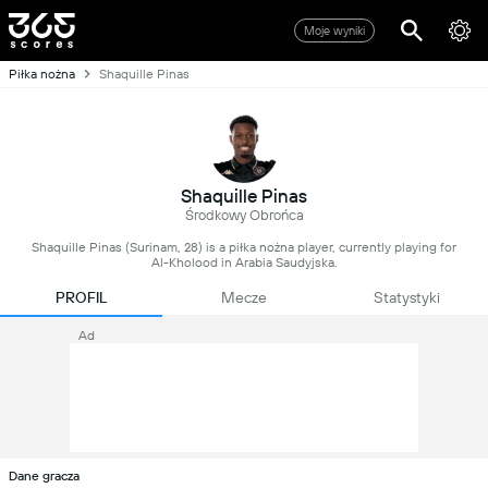
Moje wyniki
Piłka nożna
Shaquille Pinas
Shaquille Pinas
Środkowy Obrońca
Shaquille Pinas (Surinam, 28) is a piłka nożna player, currently playing for
Al-Kholood in Arabia Saudyjska.
PROFIL
Mecze
Statystyki
Ad
Dane gracza