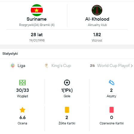
Suriname
Al-Kholood
Rozgrywki(36) Bramki (4)
Aktualny klub
28 lat
1.82
19/01/1998
Wzrost
Statystyki
Liga
King's Cup
World Cup Playoff 
30/33
1(1Pk)
2
Wygląd
Gole
Asysty
6.6
2
0
Ocena
Żółte Kartki
Czerwone Kartki