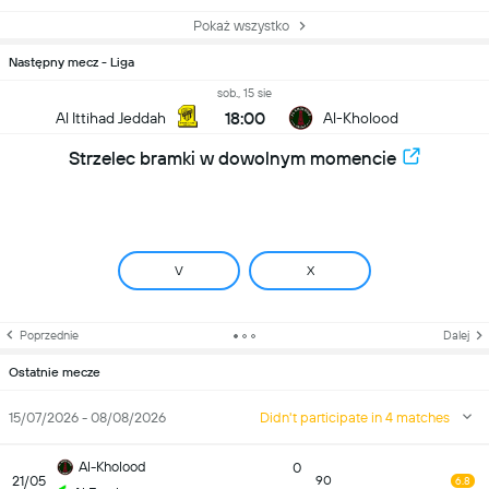
Pokaż wszystko
Następny mecz - Liga
sob., 15 sie
18:00
Al Ittihad Jeddah
Al-Kholood
Strzelec bramki w dowolnym momencie
V
X
Poprzednie
Dalej
Ostatnie mecze
15/07/2026 - 08/08/2026
Didn't participate in 4 matches
Al-Kholood
0
21/05
90
6.8