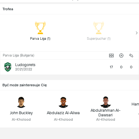
Trofea
 Parva Liga (1) 
 Superpuchar (1) 
Parva Liga (Bułgaria)
Ludogorets
17
0
0
2021/2022
Być może zainteresuje Cię
Ham
Abdulrahman Al-
John Buckley
Abdulaziz Al-Aliwa
Dawsari
Al-Kholood
Al-Kholood
Al-Kholood