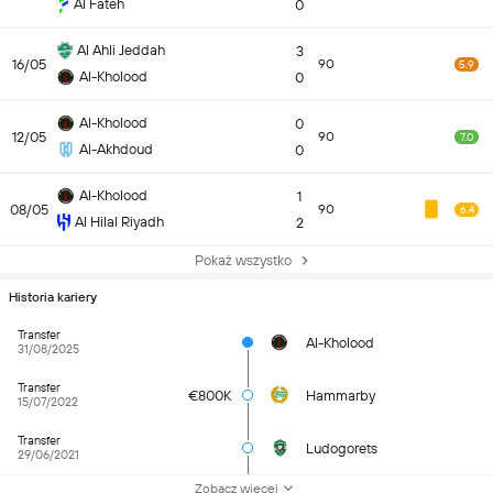
Al Fateh
0
Al Ahli Jeddah
3
16/05
90
5.9
Al-Kholood
0
Al-Kholood
0
12/05
90
7.0
Al-Akhdoud
0
Al-Kholood
1
08/05
90
6.4
Al Hilal Riyadh
2
Pokaż wszystko
Historia kariery
Transfer
Al-Kholood
31/08/2025
Transfer
€800K
Hammarby
15/07/2022
Transfer
Ludogorets
29/06/2021
Zobacz więcej