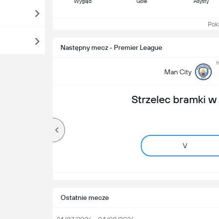
Wygląd
Gole
Asysty
Pokaż
Następny mecz - Premier League
n
Man City
Strzelec bramki 
V
Ostatnie mecze