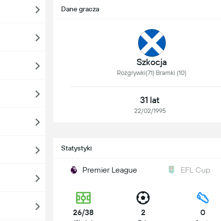
Dane gracza
Szkocja
Rozgrywki(71) Bramki (10)
31 lat
22/02/1995
Statystyki
Premier League
EFL Cup
26/38
2
0