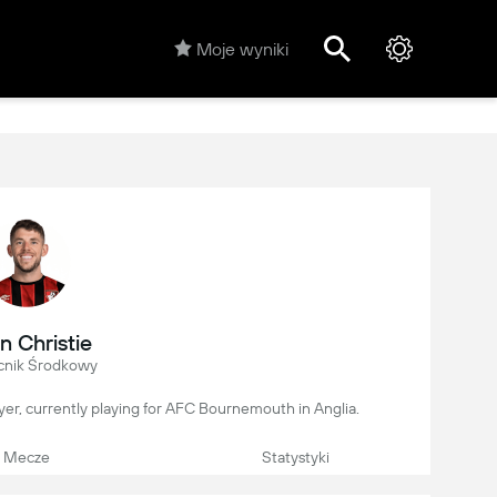
Moje wyniki
n Christie
nik Środkowy
layer, currently playing for AFC Bournemouth in Anglia.
Mecze
Statystyki