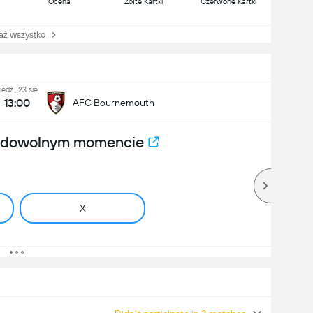
Ocena
Żółte Kartki
Czerwone Kartki
 wszystko
iedz., 23 sie
13:00
AFC Bournemouth
w dowolnym momencie
X