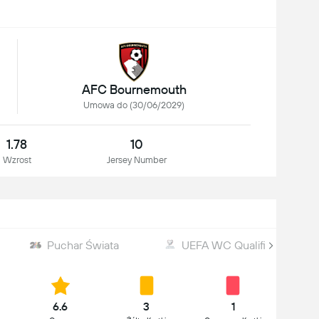
AFC Bournemouth
Umowa do (30/06/2029)
1.78
10
Wzrost
Jersey Number
Puchar Świata
UEFA WC Qualification
6.6
3
1