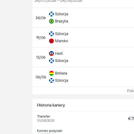
24/07/2026 - 04/08/2026
Szkocja
24/06
Brazylia
Szkocja
19/06
Maroko
Haiti
13/06
Szkocja
Boliwia
06/06
Szkocja
Pokaż
Historia kariery
Transfer
€7
31/08/2021
Koniec pożyczki