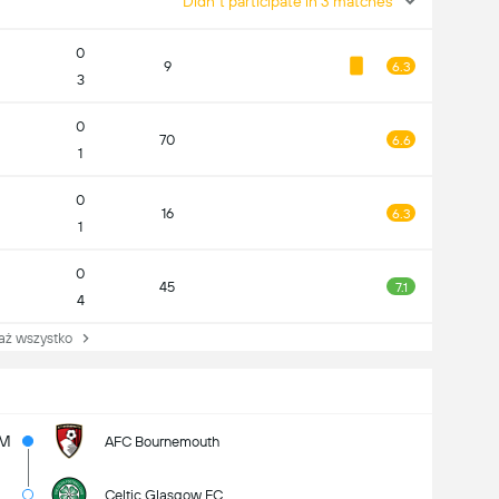
Didn't participate in 3 matches
0
9
6.3
3
0
70
6.6
1
0
16
6.3
1
0
45
7.1
4
 wszystko
M
AFC Bournemouth
Celtic Glasgow FC