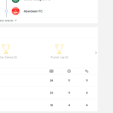
Aberdeen FC
acz więcej
 Puchar Szkocji (3) 
 Puchar Ligi (3) 
24
11
11
23
9
4
18
4
4