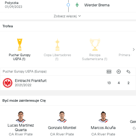
Pożyczka
Werder Brema
01/09/2023
Zobacz więcej
Trofea
 Puchar Europy 
 Copa Libertadores 
 Recopa 
UEFA (1) 
(1) 
Sudamericana (1) 
Puchar Europy UEFA (Europa)
Eintracht Frankfurt
13
4
2
2021/2022
Być może zainteresuje Cię
Ger
Lucas Martinez
Gonzalo Montiel
Marcos Acuña
CA
Quarta
CA River Plate
CA River Plate
CA River Plate