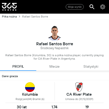
Moje wyniki
Piłka nożna
Rafael Santos Borre
Rafael Santos Borre
Środkowy Napastnik
Rafael Santos Borre (Kolumbia, 30) is a piłka nożna player, currently playing
for CA River Plate in Argentyna.
PROFIL
Mecze
Statystyki
Dane gracza
Kolumbia
CA River Plate
Rozgrywki(44) Bramki (6)
Umowa do (31/12/2029)
30 lat
1.74
19