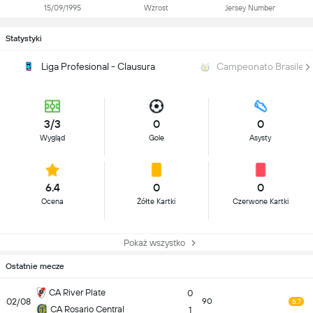
15/09/1995
Wzrost
Jersey Number
Statystyki
Liga Profesional - Clausura
Campeonato Brasileiro
3/3
0
0
Wygląd
Gole
Asysty
6.4
0
0
Ocena
Żółte Kartki
Czerwone Kartki
Pokaż wszystko
Ostatnie mecze
CA River Plate
0
02/08
90
6.7
CA Rosario Central
1