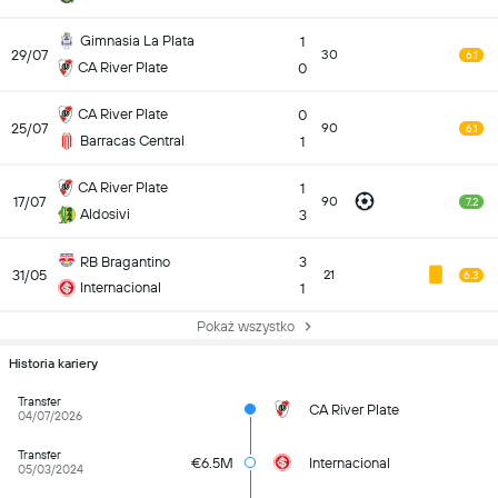
Gimnasia La Plata
1
29/07
30
6.1
CA River Plate
0
CA River Plate
0
25/07
90
6.1
Barracas Central
1
CA River Plate
1
17/07
90
7.2
Aldosivi
3
RB Bragantino
3
31/05
21
6.3
Internacional
1
Pokaż wszystko
Historia kariery
Transfer
CA River Plate
04/07/2026
Transfer
€6.5M
Internacional
05/03/2024