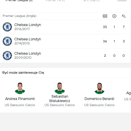
 Premier League (3) 
 Puchar FA (1) 
 EFL Cup (1) 
Premier League (Anglia)
Chelsea Londyn
35
1
7
2016/2017
Chelsea Londyn
36
1
3
2014/2015
Chelsea Londyn
2
0
0
2009/2010
Być może zainteresuje Cię
Ag
Sebastian
Andrea Pinamonti
Domenico Berardi
US S
Walukiewicz
US Sassuolo Calcio
US Sassuolo Calcio
US Sassuolo Calcio