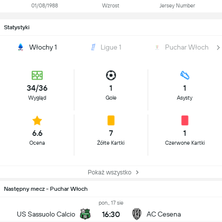
01/08/1988
Wzrost
Jersey Number
Statystyki
Włochy 1
Ligue 1
Puchar Włoch
34/36
1
1
Wygląd
Gole
Asysty
6.6
7
1
Ocena
Żółte Kartki
Czerwone Kartki
Pokaż wszystko
Następny mecz - Puchar Włoch
pon., 17 sie
16:30
US Sassuolo Calcio
AC Cesena