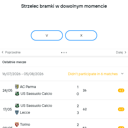
Strzelec bramki w dowolnym momencie
V
X
Poprzednie
Dalej
Ostatnie mecze
16/07/2026 - 05/08/2026
Didn't participate in 6 matches
AC Parma
1
24/05
26
6.2
US Sassuolo Calcio
0
US Sassuolo Calcio
2
17/05
62
6.0
Lecce
3
Torino
2