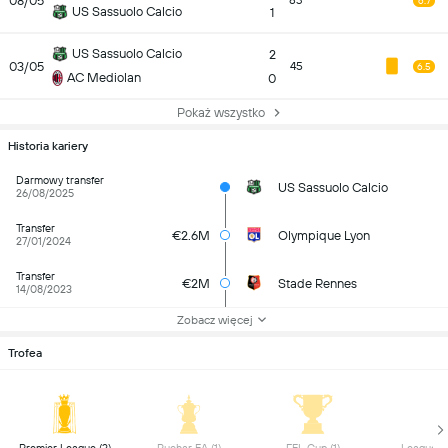
08/05
83
6.7
US Sassuolo Calcio
1
US Sassuolo Calcio
2
03/05
45
6.5
AC Mediolan
0
Pokaż wszystko
Historia kariery
Darmowy transfer
US Sassuolo Calcio
26/08/2025
Transfer
€2.6M
Olympique Lyon
27/01/2024
Transfer
€2M
Stade Rennes
14/08/2023
Zobacz więcej
Trofea