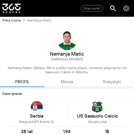
Moje wyniki
Piłka nożna
Nemanja Matic
Nemanja Matic
Defensive Midfield
Nemanja Matic (Serbia, 38) is a piłka nożna player, currently playing for US
Sassuolo Calcio in Włochy.
PROFIL
Mecze
Statystyki
Dane gracza
Serbia
US Sassuolo Calcio
Rozgrywki(47) Bramki (2)
Aktualny klub
38 lat
1.94
18