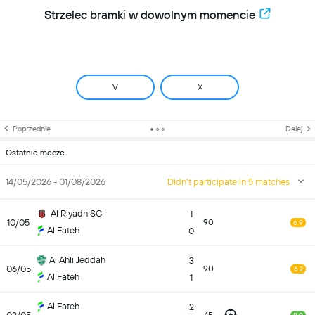
Strzelec bramki w dowolnym momencie
V
X
Poprzednie
Dalej
Ostatnie mecze
14/05/2026 - 01/08/2026
Didn't participate in 5 matches
Al Riyadh SC
1
10/05
90
6.9
Al Fateh
0
Al Ahli Jeddah
3
06/05
90
6.2
Al Fateh
1
Al Fateh
2