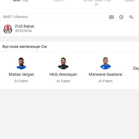
 GNEF 1 (1) 
 Cup (1) 
 Emaar Super Cup 
(2) 
GNEF 1 (Maroko)
FUS Rabat
2015/2016
Być może zainteresuje Cię
Zay
Matias Vargas
Hbib Alwotayan
Marwane Saadane
Al Fateh
Al Fateh
Al Fateh