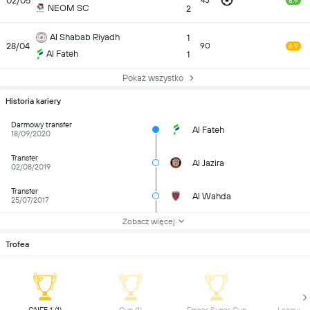
02/05
45
8.9
NEOM SC
2
Al Shabab Riyadh
1
28/04
90
6.9
Al Fateh
1
Pokaż wszystko
Historia kariery
Darmowy transfer
Al Fateh
18/09/2020
Transfer
Al Jazira
02/08/2019
Transfer
Al Wahda
25/07/2017
Zobacz więcej
Trofea