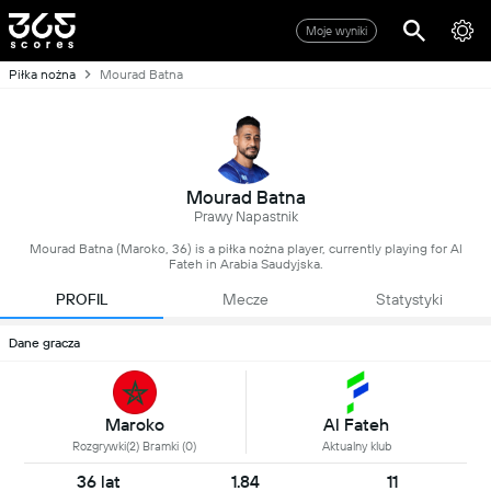
Moje wyniki
Piłka nożna
Mourad Batna
Mourad Batna
Prawy Napastnik
Mourad Batna (Maroko, 36) is a piłka nożna player, currently playing for Al
Fateh in Arabia Saudyjska.
PROFIL
Mecze
Statystyki
Dane gracza
Maroko
Al Fateh
Rozgrywki(2) Bramki (0)
Aktualny klub
36 lat
1.84
11