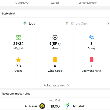
01/01/1990
Wzrost
Jersey Number
Statystyki
Liga
King's Cup
29/34
9(5Pk)
8
Wygląd
Gole
Asysty
7.3
4
1
Ocena
Żółte Kartki
Czerwone Kartki
Pokaż wszystko
Następny mecz - Liga
sob., 15 sie
18:00
Al-Nassr
Al Fateh