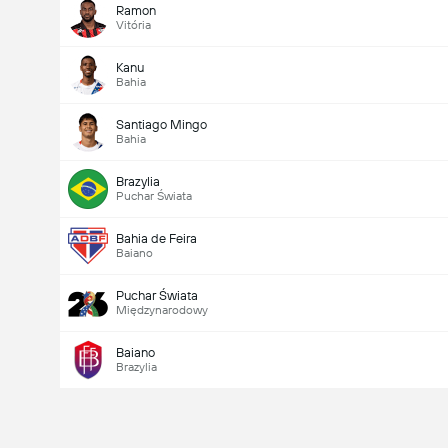
Ramon
Vitória
Kanu
Bahia
Santiago Mingo
Bahia
Brazylia
Puchar Świata
Bahia de Feira
Baiano
Puchar Świata
Międzynarodowy
Baiano
Brazylia