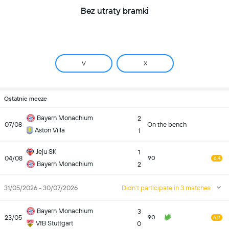
Bez utraty bramki
V
X
Ostatnie mecze
Bayern Monachium
2
07/08
On the bench
Aston Villa
1
Jeju SK
1
04/08
90
6.4
Bayern Monachium
2
31/05/2026 - 30/07/2026
Didn't participate in 3 matches
Bayern Monachium
3
23/05
90
6.9
VfB Stuttgart
0