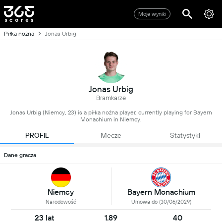
Moje wyniki
Piłka nożna
Jonas Urbig
Jonas Urbig
Bramkarze
Jonas Urbig (Niemcy, 23) is a piłka nożna player, currently playing for Bayern
Monachium in Niemcy.
PROFIL
Mecze
Statystyki
Dane gracza
Niemcy
Bayern Monachium
Narodowość
Umowa do (30/06/2029)
23 lat
1.89
40