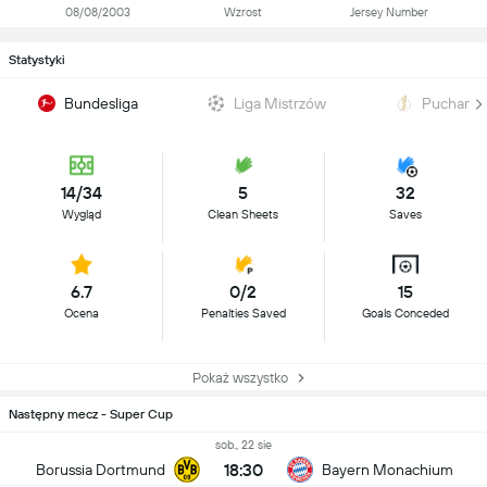
08/08/2003
Wzrost
Jersey Number
Statystyki
Bundesliga
Liga Mistrzów
Puchar N
14/34
5
32
Wygląd
Clean Sheets
Saves
6.7
0/2
15
Ocena
Penalties Saved
Goals Conceded
Pokaż wszystko
Następny mecz - Super Cup
sob., 22 sie
18:30
Borussia Dortmund
Bayern Monachium