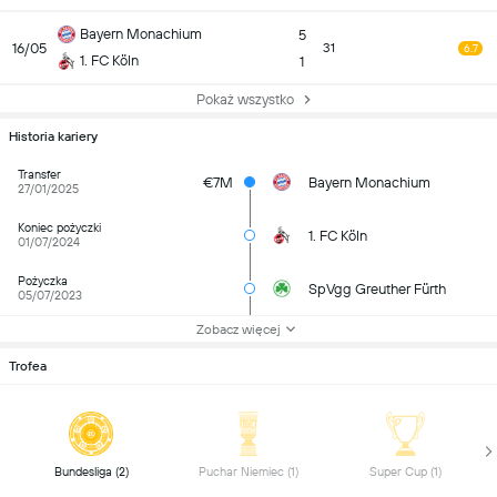
Bayern Monachium
5
16/05
31
6.7
1. FC Köln
1
Pokaż wszystko
Historia kariery
Transfer
€7M
Bayern Monachium
27/01/2025
Koniec pożyczki
1. FC Köln
01/07/2024
Pożyczka
SpVgg Greuther Fürth
05/07/2023
Zobacz więcej
Trofea
 Bundesliga (2) 
 Puchar Niemiec (1) 
 Super Cup (1) 