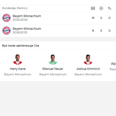
Bundesliga (Niemcy)
Bayern Monachium
14
0
0
2025/2026
Bayern Monachium
8
0
0
2024/2025
Być może zainteresuje Cię
Alp
Harry Kane
Manuel Neuer
Joshua Kimmich
Bay
Bayern Monachium
Bayern Monachium
Bayern Monachium