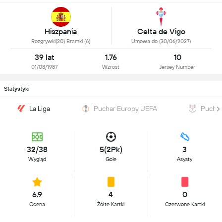
Hiszpania
Celta de Vigo
Rozgrywki(20) Bramki (6)
Umowa do (30/06/2027)
39 lat
1.76
10
01/08/1987
Wzrost
Jersey Number
Statystyki
La Liga
Puchar Europy UEFA
Puchar
32/38
5(2Pk)
3
Wygląd
Gole
Asysty
6.9
4
0
Ocena
Żółte Kartki
Czerwone Kartki