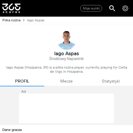
Moje wyniki
Piłka nożna
Iago Aspas
Iago Aspas
Środkowy Napastnik
Iago Aspas (Hiszpania, 39) is a piłka nożna player, currently playing for Celta
de Vigo in Hiszpania.
PROFIL
Mecze
Statystyki
Ad
Dane gracza