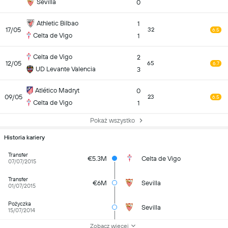
Sevilla
0
Athletic Bilbao
1
17/05
32
6.5
Celta de Vigo
1
Celta de Vigo
2
12/05
65
6.7
UD Levante Valencia
3
Atlético Madryt
0
09/05
23
6.5
Celta de Vigo
1
Pokaż wszystko
Historia kariery
Transfer
€5.3M
Celta de Vigo
07/07/2015
Transfer
€6M
Sevilla
01/07/2015
Pożyczka
Sevilla
15/07/2014
Zobacz więcej