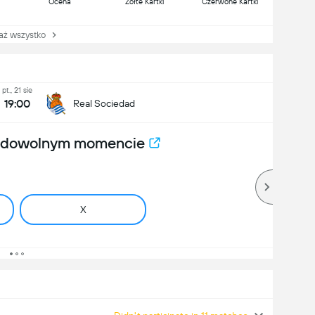
Ocena
Żółte Kartki
Czerwone Kartki
 wszystko
pt., 21 sie
19:00
Real Sociedad
w dowolnym momencie
X