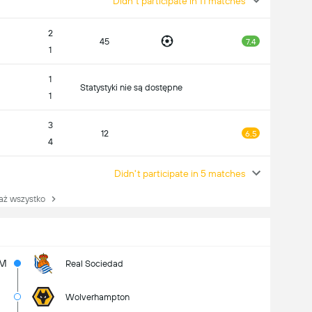
Didn't participate in 11 matches
2
45
7.4
1
1
Statystyki nie są dostępne
1
3
12
6.5
4
Didn't participate in 5 matches
 wszystko
M
Real Sociedad
Wolverhampton