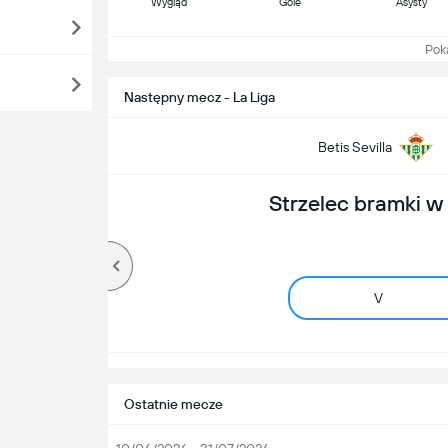
Wygląd
Gole
Asysty
Pokaż
Następny mecz - La Liga
Betis Sevilla
Strzelec bramki 
V
Ostatnie mecze