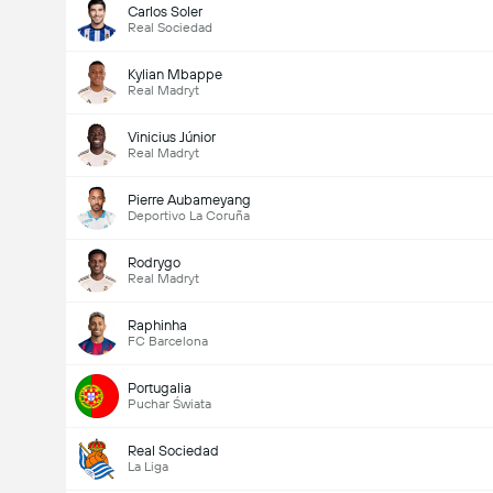
Carlos Soler
Real Sociedad
Kylian Mbappe
Real Madryt
Vinicius Júnior
Real Madryt
Pierre Aubameyang
Deportivo La Coruña
Rodrygo
Real Madryt
Raphinha
FC Barcelona
Portugalia
Puchar Świata
Real Sociedad
La Liga