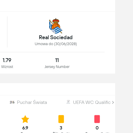
Real Sociedad
Umowa do (30/06/2028)
1.79
11
Wzrost
Jersey Number
Puchar Świata
UEFA WC Qualification
6.9
3
0