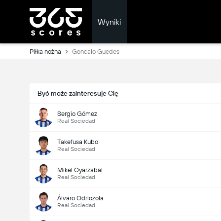
Wyniki
Piłka nożna
Goncalo Guedes
Być może zainteresuje Cię
Sergio Gómez
Real Sociedad
Takefusa Kubo
Real Sociedad
Mikel Oyarzabal
Real Sociedad
Álvaro Odriozola
Real Sociedad