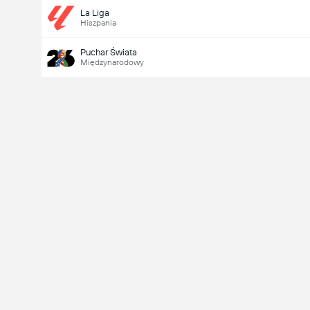
La Liga
Hiszpania
Puchar Świata
Międzynarodowy
Ostatni
V
X