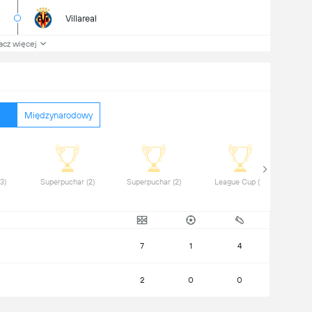
Villareal
acz więcej
Międzynarodowy
 Liga Sagres (3) 
 Superpuchar (2) 
 Superpuchar (2) 
 League Cup (2) 
7
1
4
2
0
0