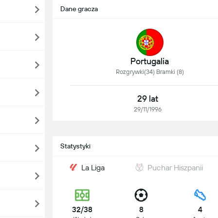
Dane gracza
Portugalia
Rozgrywki(34) Bramki (8)
29 lat
29/11/1996
Statystyki
La Liga
Puchar Hiszpanii
32/38
8
4