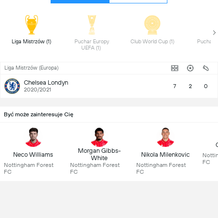
 Liga Mistrzów (1) 
 Puchar Europy 
 Club World Cup (1) 
UEFA (1) 
Liga Mistrzów (Europa)
Chelsea Londyn
7
2
0
2020/2021
Być może zainteresuje Cię
Morgan Gibbs-
Neco Williams
Nikola Milenkovic
Notti
White
FC
Nottingham Forest
Nottingham Forest
Nottingham Forest
FC
FC
FC