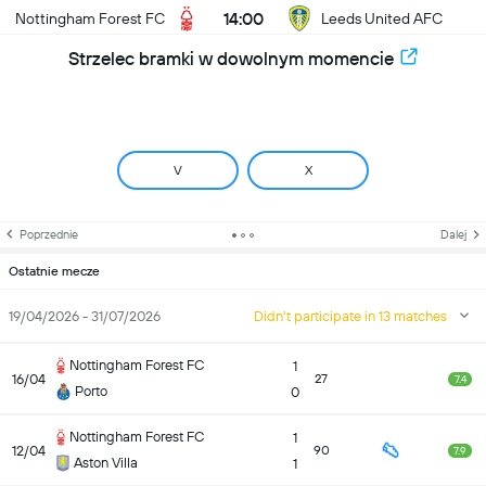
14:00
Nottingham Forest FC
Leeds United AFC
Strzelec bramki w dowolnym momencie
V
X
Poprzednie
Dalej
Ostatnie mecze
19/04/2026 - 31/07/2026
Didn't participate in 13 matches
Nottingham Forest FC
1
16/04
27
7.4
Porto
0
Nottingham Forest FC
1
12/04
90
7.9
Aston Villa
1