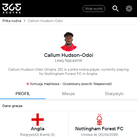
Moje wyniki
Piłka nożna
Callum Hudson-Odoi
Callum Hudson-Odoi
Lewy Napastnik
Callum Hudson-Odoi (Anglia, 25) is a piłka nożna player, currently playing
for Nottingham Forest FC in Anglia.
Kontuzja mięśniowa - Oczekiwany powrót: Niepewność
PROFIL
Mecze
Statystyki
Dane gracza
Anglia
Nottingham Forest FC
Rozgrywki(3) Bramki (0)
Umowa do (30/06/2028)