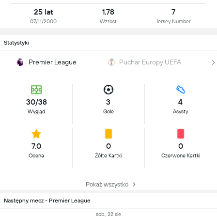
25 lat
1.78
7
07/11/2000
Wzrost
Jersey Number
Statystyki
Premier League
Puchar Europy UEFA
30/38
3
4
Wygląd
Gole
Asysty
7.0
0
0
Ocena
Żółte Kartki
Czerwone Kartki
Pokaż wszystko
Następny mecz - Premier League
sob., 22 sie