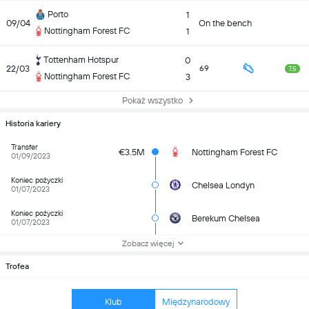
Porto
1
09/04
On the bench
Nottingham Forest FC
1
Tottenham Hotspur
0
22/03
69
7.5
Nottingham Forest FC
3
Pokaż wszystko
Historia kariery
Transfer
€3.5M
Nottingham Forest FC
01/09/2023
Koniec pożyczki
Chelsea Londyn
01/07/2023
Koniec pożyczki
Berekum Chelsea
01/07/2023
Zobacz więcej
Trofea
Klub
Międzynarodowy