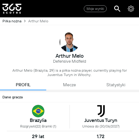
Moje wyniki
Piłka nożna
Arthur Melo
Arthur Melo
Defensive Midfield
Arthur Melo (Brazylia, 29) is a piłka nożna player, currently playing for
Juventus Turyn in Włochy.
PROFIL
Mecze
Statystyki
Dane gracza
Brazylia
Juventus Turyn
Rozgrywki(22) Bramki (1)
Umowa do (30/06/2027)
29 lat
1.72