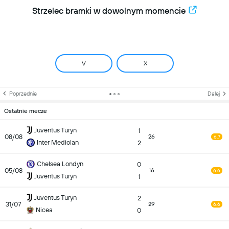
Strzelec bramki w dowolnym momencie
V
X
Poprzednie
Dalej
Ostatnie mecze
Juventus Turyn
1
08/08
26
6.7
Inter Mediolan
2
Chelsea Londyn
0
05/08
16
6.6
Juventus Turyn
1
Juventus Turyn
2
31/07
29
6.6
Nicea
0