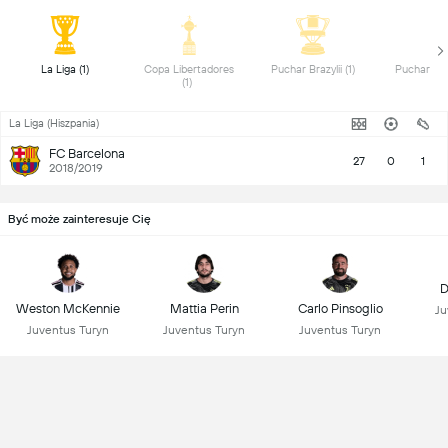
 La Liga (1) 
 Copa Libertadores 
 Puchar Brazylii (1) 
(1) 
La Liga (Hiszpania)
FC Barcelona
27
0
1
2018/2019
Być może zainteresuje Cię
D
Weston McKennie
Mattia Perin
Carlo Pinsoglio
Ju
Juventus Turyn
Juventus Turyn
Juventus Turyn