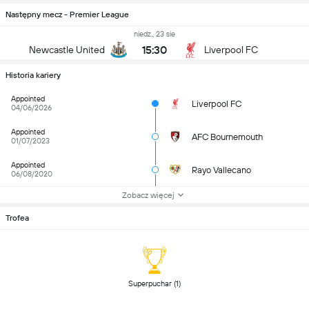
Następny mecz - Premier League
niedz., 23 sie
15:30
Newcastle United
Liverpool FC
Historia kariery
Appointed
Liverpool FC
04/06/2026
Appointed
AFC Bournemouth
01/07/2023
Appointed
Rayo Vallecano
06/08/2020
Zobacz więcej
Trofea
 Superpuchar (1) 