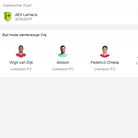
Superpuchar (Cypr)
AEK Larnaca
2018/2019
Być może zainteresuje Cię
Virgil van Dijk
Alisson
Federico Chiesa
L
Liverpool FC
Liverpool FC
Liverpool FC