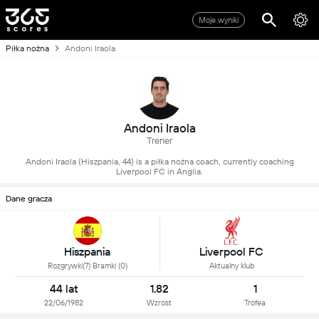
Moje wyniki
Piłka nożna
Andoni Iraola
Andoni Iraola
Trener
Andoni Iraola (Hiszpania, 44) is a piłka nożna coach, currently coaching
Liverpool FC in Anglia.
Dane gracza
Hiszpania
Liverpool FC
Rozgrywki(7) Bramki (0)
Aktualny klub
44 lat
1.82
1
22/06/1982
Wzrost
Trofea