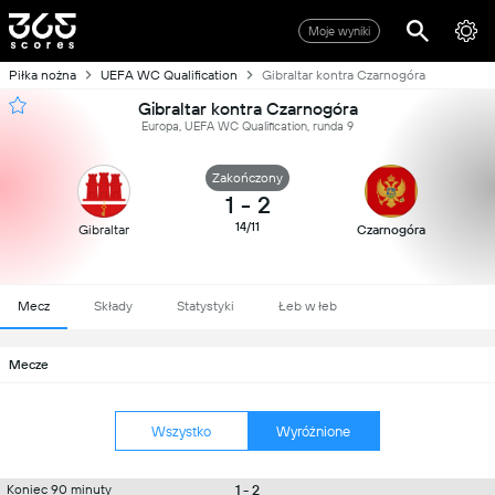
Moje wyniki
Piłka nożna
UEFA WC Qualification
Gibraltar kontra Czarnogóra
Gibraltar kontra Czarnogóra
Europa, UEFA WC Qualification, runda 9
Zakończony
1
-
2
14/11
Gibraltar
Czarnogóra
Mecz
Składy
Statystyki
Łeb w łeb
Mecze
Wszystko
Wyróżnione
1 - 2
Koniec 90 minuty