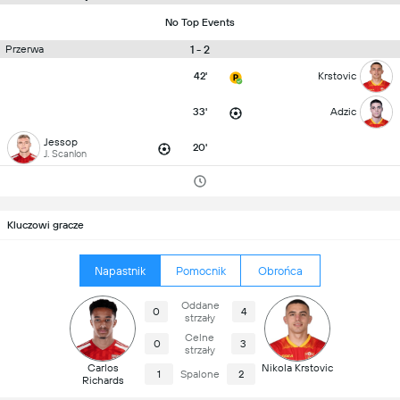
No Top Events
1 - 2
Przerwa
42'
Krstovic
33'
Adzic
Jessop
20'
J. Scanlon
Kluczowi gracze
Napastnik
Pomocnik
Obrońca
Oddane
0
4
strzały
Celne
0
3
strzały
Carlos
Nikola Krstovic
1
Spalone
2
Richards