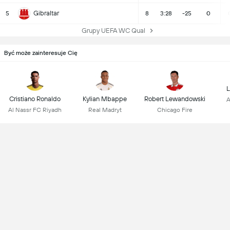
Gibraltar
5
8
3:28
-25
0
Grupy UEFA WC Qual
Być może zainteresuje Cię
L
Cristiano Ronaldo
Kylian Mbappe
Robert Lewandowski
A
Al Nassr FC Riyadh
Real Madryt
Chicago Fire