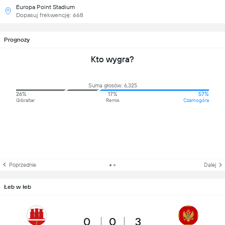
Europa Point Stadium
Dopasuj frekwencję: 668
Prognozy
Kto wygra?
Suma głosów: 6,325
26%
17%
57%
Gibraltar
Remis
Czarnogóra
Poprzednie
Dalej
Łeb w łeb
0
0
3