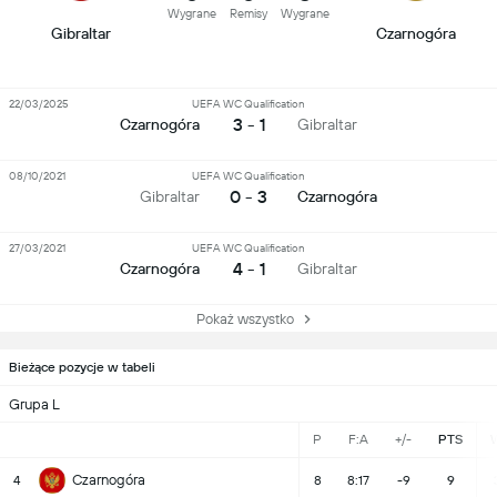
Wygrane
Remisy
Wygrane
Gibraltar
Czarnogóra
22/03/2025
UEFA WC Qualification
3 - 1
Czarnogóra
Gibraltar
08/10/2021
UEFA WC Qualification
0 - 3
Gibraltar
Czarnogóra
27/03/2021
UEFA WC Qualification
4 - 1
Czarnogóra
Gibraltar
Pokaż wszystko
Bieżące pozycje w tabeli
Grupa L
P
F:A
+/-
PTS
Czarnogóra
4
8
8:17
-9
9