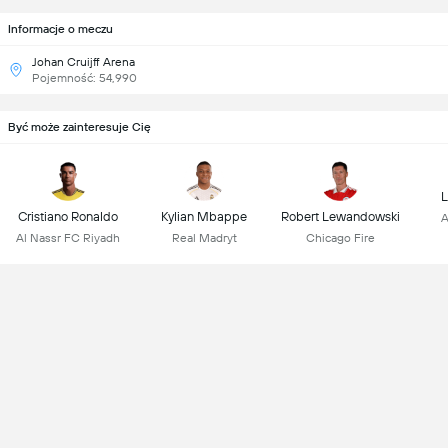
Informacje o meczu
Johan Cruijff Arena
Pojemność: 54,990
Być może zainteresuje Cię
L
Cristiano Ronaldo
Kylian Mbappe
Robert Lewandowski
A
Al Nassr FC Riyadh
Real Madryt
Chicago Fire