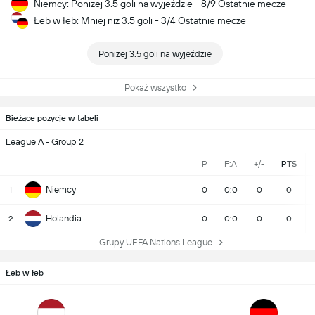
Niemcy: Poniżej 3.5 goli na wyjeździe - 8/9 Ostatnie mecze
Łeb w łeb: Mniej niż 3.5 goli - 3/4 Ostatnie mecze
Poniżej 3.5 goli na wyjeździe
Pokaż wszystko
Bieżące pozycje w tabeli
League A - Group 2
P
F:A
+/-
PTS
Niemcy
1
0
0:0
0
0
Holandia
2
0
0:0
0
0
Grupy UEFA Nations League
Łeb w łeb