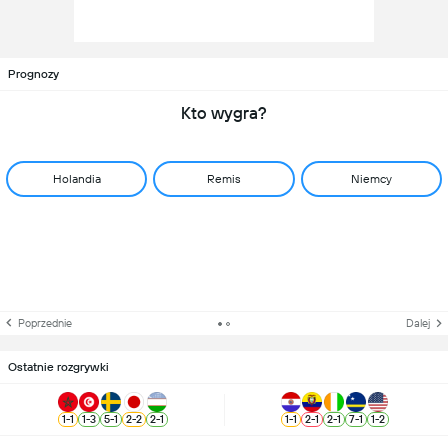
Prognozy
Kto wygra?
Holandia
Remis
Niemcy
Poprzednie
Dalej
Ostatnie rozgrywki
1
-
1
1
-
3
5
-
1
2
-
2
2
-
1
1
-
1
2
-
1
2
-
1
7
-
1
1
-
2