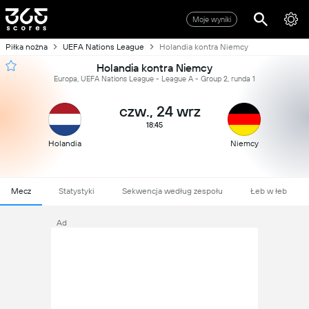
Moje wyniki
Piłka nożna
UEFA Nations League
Holandia kontra Niemcy
Holandia kontra Niemcy
Europa, UEFA Nations League - League A - Group 2, runda 1
czw., 24 wrz
18:45
Holandia
Niemcy
Mecz
Statystyki
Sekwencja według zespołu
Łeb w łeb
Ad