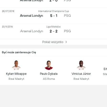
2 - 0
Arsenal Londyn
PSG
28/07/2018
International Champions Cup
5 - 1
Arsenal Londyn
PSG
23/11/2016
Liga Mistrzów
2 - 2
Arsenal Londyn
PSG
Pokaż wszystko
Być może zainteresuje Cię
Er
Kylian Mbappe
Paulo Dybala
Vinicius Júnior
Ma
Real Madryt
AS Roma
Real Madryt