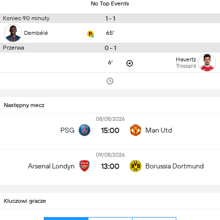
No Top Events
1 - 1
Koniec 90 minuty
Dembélé
65'
0 - 1
Przerwa
Havertz
6'
Trossard
Następny mecz
08/08/2026
15:00
PSG
Man Utd
09/08/2026
13:00
Arsenal Londyn
Borussia Dortmund
Kluczowi gracze