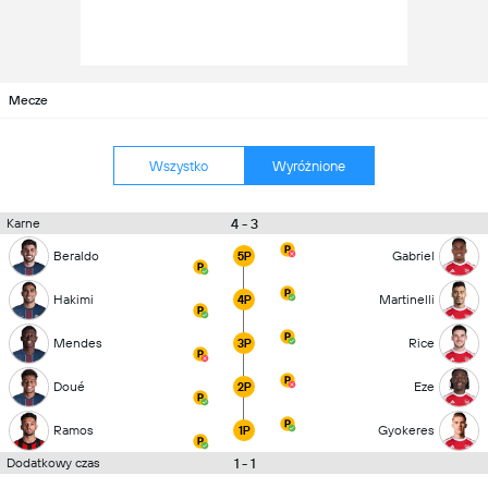
Mecze
Wszystko
Wyróżnione
4 - 3
Karne
Beraldo
Gabriel
5P
Hakimi
Martinelli
4P
Mendes
Rice
3P
Doué
Eze
2P
Ramos
Gyokeres
1P
1 - 1
Dodatkowy czas