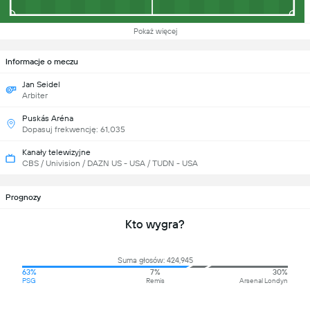
Pokaż więcej
Informacje o meczu
Jan Seidel
Arbiter
Puskás Aréna
Dopasuj frekwencję: 61,035
Kanały telewizyjne
CBS / Univision / DAZN US - USA / TUDN - USA
Prognozy
Kto wygra?
Suma głosów: 424,945
63%
7%
30%
PSG
Remis
Arsenal Londyn