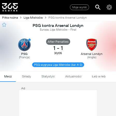
Moje wyniki
Piłka nożna
Liga Mistrzów
PSG kontra Arsenal Londyn
PSG kontra Arsenal Londyn
Europa, Liga Mistrzów - Final
After Penalties
1
-
1
30/05
PSG
Arsenal Londyn
(Francja)
(Anglia)
PSG wygrywa Liga Mistrzów (kar. 4-3)
Mecz
Składy
Statystyki
Aktualności
Łeb w łeb
Ad