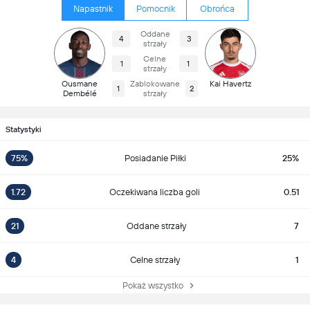
Napastnik
Pomocnik
Obrońca
Oddane
4
3
strzały
Celne
1
1
strzały
Ousmane
Zablokowane
Kai Havertz
1
2
Dembélé
strzały
Statystyki
75%
Posiadanie Piłki
25%
1.72
Oczekiwana liczba goli
0.51
21
Oddane strzały
7
4
Celne strzały
1
Pokaż wszystko