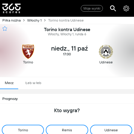
Moje wyniki
Piłka nożna
Włochy 1
Torino kontra Udinese
Torino kontra Udinese
Włochy, Włochy 1, runda 6
niedz., 11 paź
17:00
Torino
Udinese
Mecz
Łeb w łeb
Prognozy
Kto wygra?
Torino
Remis
Udinese