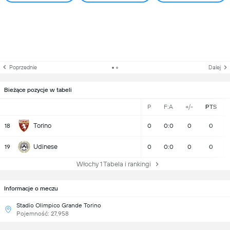
Poprzednie
Dalej
Bieżące pozycje w tabeli
P
F:A
+/-
PTS
Torino
18
0
0:0
0
0
Udinese
19
0
0:0
0
0
Włochy 1 Tabela i rankingi
Informacje o meczu
Stadio Olimpico Grande Torino
Pojemność: 27,958