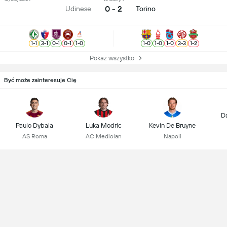
0 - 2
Udinese
Torino
1
-
1
3
-
1
0
-
1
0
-
1
1
-
0
1
-
0
1
-
0
1
-
0
3
-
3
1
-
2
Pokaż wszystko
Być może zainteresuje Cię
D
Paulo Dybala
Luka Modric
Kevin De Bruyne
AS Roma
AC Mediolan
Napoli