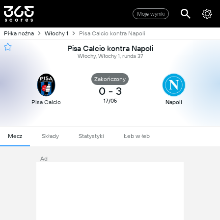
Moje wyniki
Piłka nożna
Włochy 1
Pisa Calcio kontra Napoli
Pisa Calcio kontra Napoli
Włochy, Włochy 1, runda 37
Zakończony
0
-
3
17/05
Pisa Calcio
Napoli
Mecz
Składy
Statystyki
Łeb w łeb
Ad