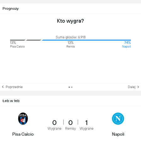
Prognozy
Kto wygra?
Suma głosów: 6,918
13%
13%
74%
Pisa Calcio
Remis
Napoli
Poprzednie
Dalej
Łeb w łeb
0
0
1
Wygrane
Remisy
Wygrane
Pisa Calcio
Napoli