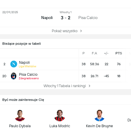
22/09/2025
Włochy 1
3 - 2
Napoli
Pisa Calcio
Pokaż wszystko
Bieżące pozycje w tabeli
P
F:A
+/-
PTS
Napoli
2
38
58:36
22
76
2
Liga Mistrzów
Pisa Calcio
20
38
26:71
-45
18
Zdegradowano
Włochy 1 Tabela i rankingi
Być może zainteresuje Cię
D
Paulo Dybala
Luka Modric
Kevin De Bruyne