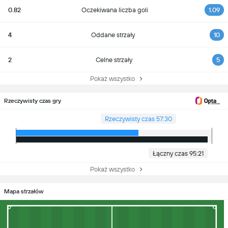
0.82
Oczekiwana liczba goli
1.09
4
Oddane strzały
10
2
Celne strzały
5
Pokaż wszystko
Rzeczywisty czas gry
Rzeczywisty czas 57:30
Łączny czas 95:21
Pokaż wszystko
Mapa strzałów