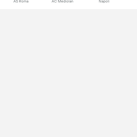
AS Roma
AC Mediolan
Napoli