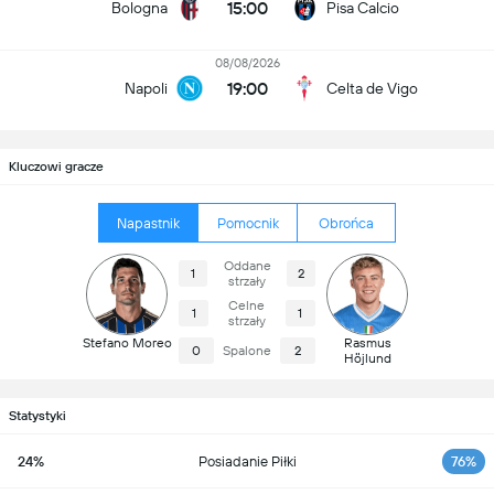
15:00
Bologna
Pisa Calcio
08/08/2026
19:00
Napoli
Celta de Vigo
Kluczowi gracze
Napastnik
Pomocnik
Obrońca
Oddane
1
2
strzały
Celne
1
1
strzały
Stefano Moreo
Rasmus
0
Spalone
2
Höjlund
Statystyki
24%
Posiadanie Piłki
76%