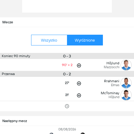
Mecze
Wszystko
Wyróżnione
0 - 3
Koniec 90 minuty
Höjlund
90' + 2
Mazzocchi
0 - 2
Przerwa
Rrahmani
27'
Elmas
McTominay
21'
Höjlund
Następny mecz
08/08/2026