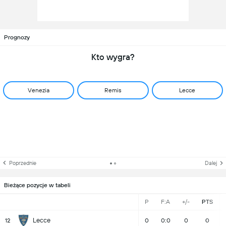
Prognozy
Kto wygra?
Venezia
Remis
Lecce
Poprzednie
Dalej
Bieżące pozycje w tabeli
P
F:A
+/-
PTS
Lecce
12
0
0:0
0
0