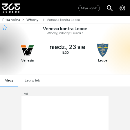
Moje wyniki
Piłka nożna
Włochy 1
Venezia kontra Lecce
Venezia kontra Lecce
Włochy, Włochy 1, runda 1
niedz., 23 sie
16:30
Venezia
Lecce
Mecz
Łeb w łeb
Ad