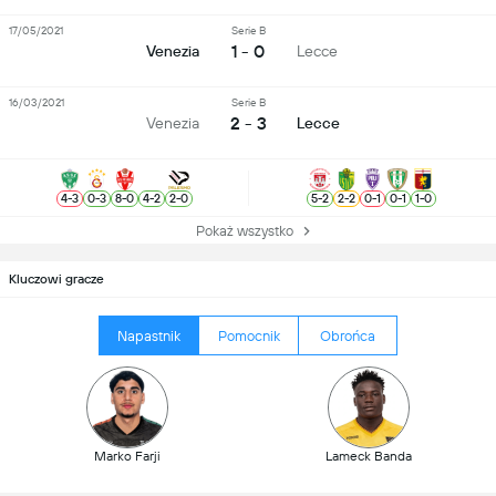
17/05/2021
Serie B
1 - 0
Venezia
Lecce
16/03/2021
Serie B
2 - 3
Venezia
Lecce
4
-
3
0
-
3
8
-
0
4
-
2
2
-
0
5
-
2
2
-
2
0
-
1
0
-
1
1
-
0
Pokaż wszystko
Kluczowi gracze
Napastnik
Pomocnik
Obrońca
Marko Farji
Lameck Banda