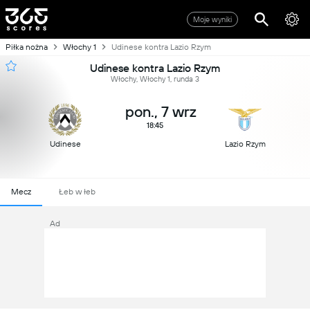
Moje wyniki
Piłka nożna
Włochy 1
Udinese kontra Lazio Rzym
Udinese kontra Lazio Rzym
Włochy, Włochy 1, runda 3
pon., 7 wrz
18:45
Udinese
Lazio Rzym
Mecz
Łeb w łeb
Ad