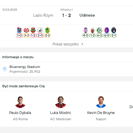
11/03/2024
Włochy 1
1 - 2
Lazio Rzym
Udinese
1
-
0
3
-
3
1
-
2
2
-
0
2
-
2
4
-
0
1
-
2
6
-
3
6
-
0
2
-
1
Pokaż wszystko
Informacje o meczu
Bluenergy Stadium
Pojemność: 25,952
Być może zainteresuje Cię
D
Paulo Dybala
Luka Modric
Kevin De Bruyne
AS Roma
AC Mediolan
Napoli