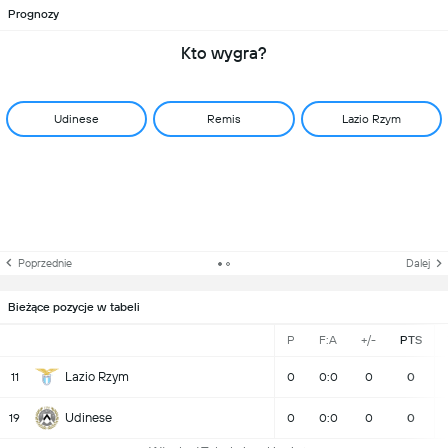
Prognozy
Kto wygra?
Udinese
Remis
Lazio Rzym
Poprzednie
Dalej
Bieżące pozycje w tabeli
P
F:A
+/-
PTS
Lazio Rzym
11
0
0:0
0
0
Udinese
19
0
0:0
0
0