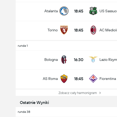
18:45
Atalanta
US Sassuol
18:45
Torino
AC Mediol
runda 1
16:30
Bologna
Lazio Rzy
18:45
AS Roma
Fiorentina
Zobacz cały harmonigram
Ostatnie Wyniki
runda 38