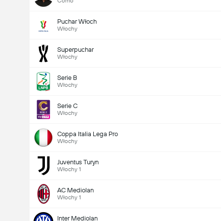
Como
Puchar Włoch
Włochy
Superpuchar
Włochy
Serie B
Włochy
Serie C
Włochy
Coppa Italia Lega Pro
Włochy
Juventus Turyn
Włochy 1
AC Mediolan
Włochy 1
Inter Mediolan