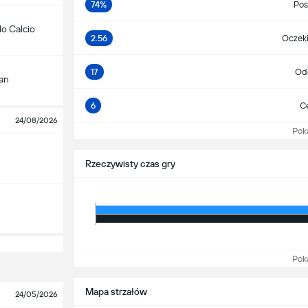
74%
Pos
o Calcio
2.56
Oczeki
17
Odd
an
6
Ce
24/08/2026
Pokaż
m
Rzeczywisty czas gry
Pokaż
Mapa strzałów
24/05/2026