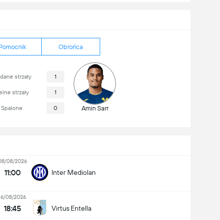
Pomocnik
Obrońca
dane strzały
1
lne strzały
1
Spalone
0
Amin Sarr
08/08/2026
11:00
Inter Mediolan
16/08/2026
18:45
Virtus Entella