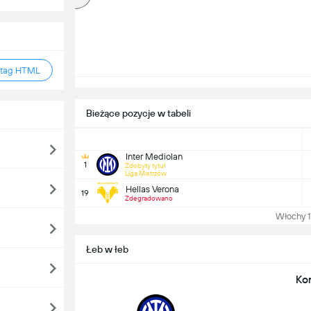
 tag HTML
Bieżące pozycje w tabeli
Inter Mediolan
1
Zdobyty tytuł
Liga Mistrzów
Hellas Verona
19
Zdegradowano
Włochy 1 T
Łeb w łeb
Ko