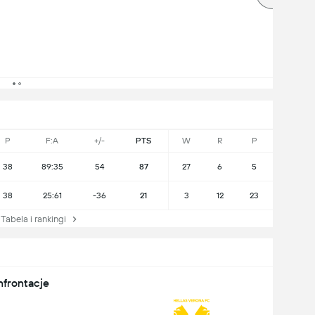
P
F:A
+/-
PTS
W
R
P
38
89:35
54
87
27
6
5
38
25:61
-36
21
3
12
23
abela i rankingi
nfrontacje