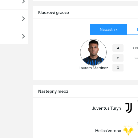
Kluczowi gracze
Napastnik
4
Od
2
Ce
Lautaro Martinez
0
Następny mecz
Juventus Turyn
Hellas Verona