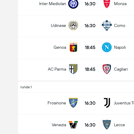
16:30
Inter Mediolan
Monza
16:30
Udinese
Como
18:45
Genoa
Napoli
18:45
AC Parma
Cagliari
runda 1
16:30
Frosinone
Juventus T
16:30
Venezia
Lecce