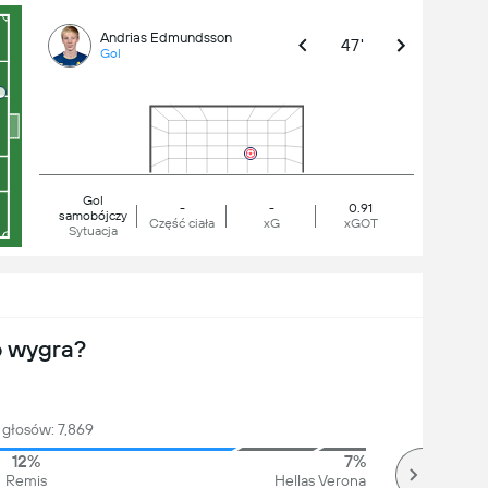
Andrias Edmundsson
47'
Gol
Gol
-
-
0.91
samobójczy
Część ciała
xG
xGOT
Sytuacja
o wygra?
głosów: 7,869
12%
7%
Remis
Hellas Verona