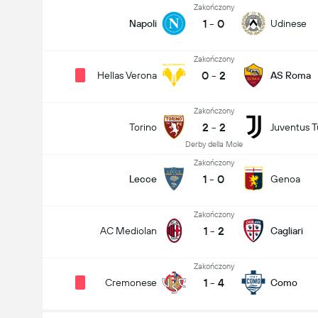
Zakończony
1
-
0
Napoli
Udinese
Zakończony
0
-
2
Hellas Verona
AS Roma
Zakończony
2
-
2
Torino
Juventus T
Derby della Mole
Zakończony
1
-
0
Lecce
Genoa
Zakończony
Liczba goli w meczu (2.5)
1
-
2
AC Mediolan
Cagliari
Zakończony
1
-
4
Cremonese
Como