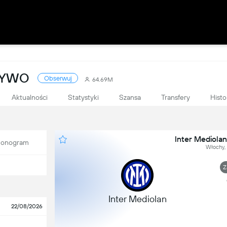
 ŻYWO
Obserwuj
64.69M
Aktualności
Statystyki
Szansa
Transfery
Histo
Inter Mediolan
onogram
Włochy, 
Z
Inter Mediolan
22/08/2026