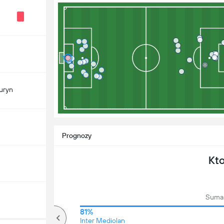
uryn
Prognozy
Kt
Suma 
75%
81%
Ponad
Inter Mediolan