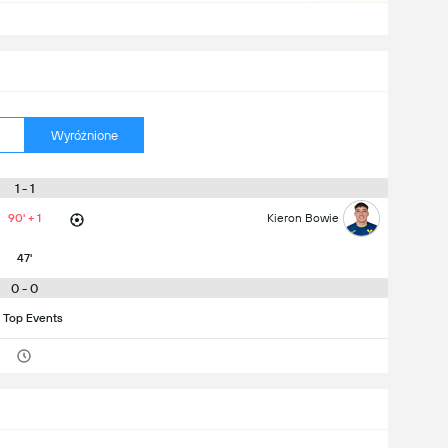
Wyróżnione
1 - 1
90' + 1
Kieron Bowie
47'
0 - 0
 Top Events