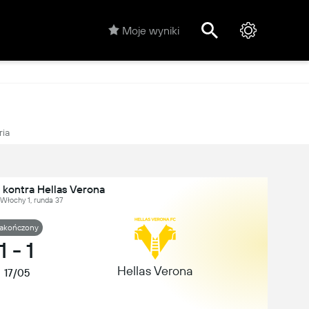
Moje wyniki
ria
 kontra Hellas Verona
Włochy 1, runda 37
akończony
1
-
1
Hellas Verona
17/05