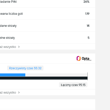
iadanie Piłki
26%
wana liczba goli
1.19
ane strzały
14
lne strzały
5
 wszystko
Rzeczywisty czas 55:32
Łączny czas 95:15
 wszystko