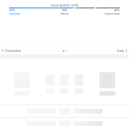
Suma głosów: 4,256
59%
19%
22%
Udinese
Remis
Cremonese
Poprzednie
Dalej