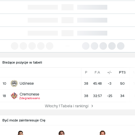
Bieżące pozycje w tabeli
P
F:A
+/-
PTS
Udinese
10
38
45:48
-3
50
1
Cremonese
18
38
32:57
-25
34
Zdegradowano
Włochy 1 Tabela i rankingi
Być może zainteresuje Cię