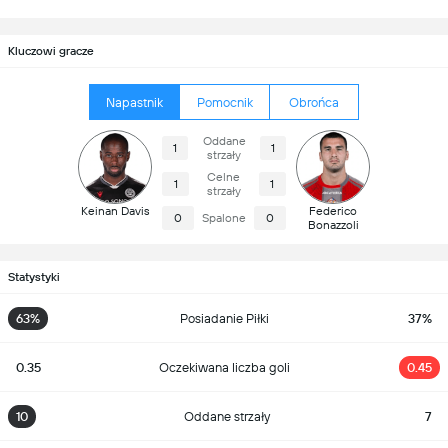
Kluczowi gracze
Napastnik
Pomocnik
Obrońca
Oddane
1
1
strzały
Celne
1
1
strzały
Keinan Davis
Federico
0
Spalone
0
Bonazzoli
Statystyki
63%
Posiadanie Piłki
37%
0.35
Oczekiwana liczba goli
0.45
10
Oddane strzały
7