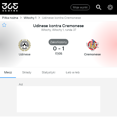
Moje wyniki
Piłka nożna
Włochy 1
Udinese kontra Cremonese
Udinese kontra Cremonese
Włochy, Włochy 1, runda 37
Zakończony
0
-
1
17/05
Udinese
Cremonese
Mecz
Składy
Statystyki
Łeb w łeb
Ad