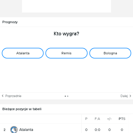
Prognozy
Kto wygra?
Atalanta
Remis
Bologna
Poprzednie
Dalej
Bieżące pozycje w tabeli
P
F:A
+/-
PTS
Atalanta
2
0
0:0
0
0