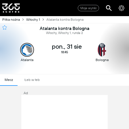
Moje wyniki
Piłka nożna
Włochy 1
Atalanta kontra Bologna
Atalanta kontra Bologna
Włochy, Włochy 1, runda 2
pon., 31 sie
18:45
Atalanta
Bologna
Mecz
Łeb w łeb
Ad