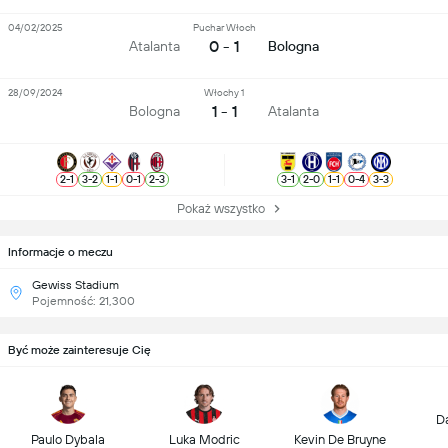
04/02/2025
Puchar Włoch
0 - 1
Atalanta
Bologna
28/09/2024
Włochy 1
1 - 1
Bologna
Atalanta
2
-
1
3
-
2
1
-
1
0
-
1
2
-
3
3
-
1
2
-
0
1
-
1
0
-
4
3
-
3
Pokaż wszystko
Informacje o meczu
Gewiss Stadium
Pojemność: 21,300
Być może zainteresuje Cię
D
Paulo Dybala
Luka Modric
Kevin De Bruyne