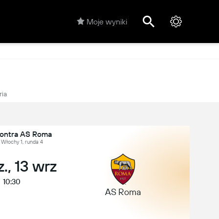
Moje wyniki
ria
kontra AS Roma
 Włochy 1, runda 4
., 13 wrz
10:30
AS Roma