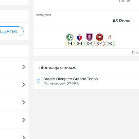
Torino
31/10/2024
AS Roma
 tag HTML
1
-
1
3
-
1
0
-
1
0
-
1
1
-
0
Pokaż
Informacje o meczu
Stadio Olimpico Grande Torino
Pojemność: 27,958