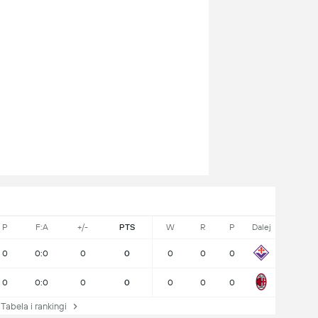
P
F:A
+/-
PTS
W
R
P
Dalej
0
0:0
0
0
0
0
0
0
0:0
0
0
0
0
0
abela i rankingi