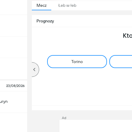
Mecz
Łeb w łeb
Prognozy
Kt
Torino
23/08/2026
uryn
Ad