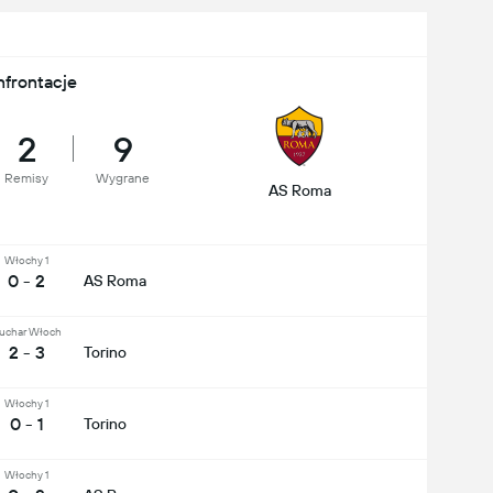
nfrontacje
2
9
Remisy
Wygrane
AS Roma
Włochy 1
0 - 2
AS Roma
uchar Włoch
2 - 3
Torino
Włochy 1
0 - 1
Torino
Włochy 1