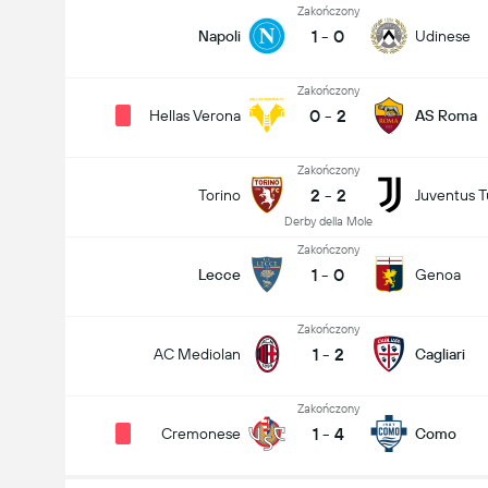
Zakończony
1
-
0
Napoli
Udinese
Zakończony
0
-
2
Hellas Verona
AS Roma
Zakończony
2
-
2
Torino
Juventus T
Derby della Mole
Zakończony
1
-
0
Lecce
Genoa
Zakończony
1
-
2
AC Mediolan
Cagliari
Zakończony
1
-
4
Cremonese
Como