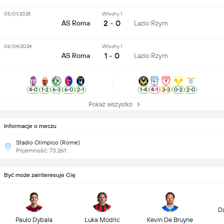
05/01/2025
Włochy 1
2 - 0
AS Roma
Lazio Rzym
06/04/2024
Włochy 1
1 - 0
AS Roma
Lazio Rzym
4
-
0
1
-
2
6
-
3
6
-
0
2
-
1
1
-
4
4
-
1
3
-
3
0
-
2
2
-
0
Pokaż wszystko
Informacje o meczu
Stadio Olimpico (Rome)
Pojemność: 73,261
Być może zainteresuje Cię
D
Paulo Dybala
Luka Modric
Kevin De Bruyne