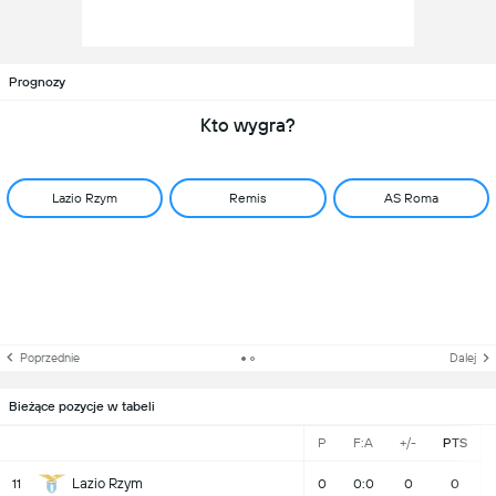
Prognozy
Kto wygra?
Lazio Rzym
Remis
AS Roma
Poprzednie
Dalej
Bieżące pozycje w tabeli
P
F:A
+/-
PTS
Lazio Rzym
11
0
0:0
0
0