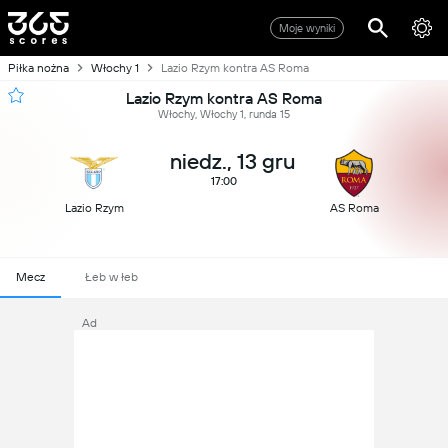
Moje wyniki
Piłka nożna
Włochy 1
Lazio Rzym kontra AS Roma
Lazio Rzym kontra AS Roma
Włochy, Włochy 1, runda 15
niedz., 13 gru
17:00
Lazio Rzym
AS Roma
Mecz
Łeb w łeb
Ad