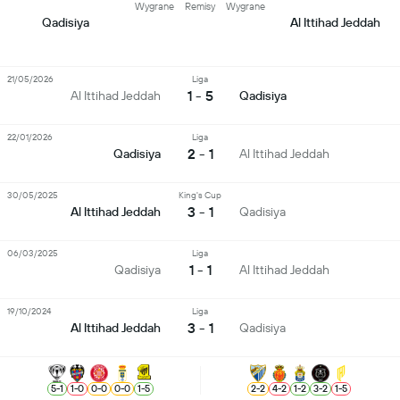
Wygrane
Remisy
Wygrane
Qadisiya
Al Ittihad Jeddah
21/05/2026
Liga
1 - 5
Al Ittihad Jeddah
Qadisiya
22/01/2026
Liga
2 - 1
Qadisiya
Al Ittihad Jeddah
30/05/2025
King's Cup
3 - 1
Al Ittihad Jeddah
Qadisiya
06/03/2025
Liga
1 - 1
Qadisiya
Al Ittihad Jeddah
19/10/2024
Liga
3 - 1
Al Ittihad Jeddah
Qadisiya
5
-
1
1
-
0
0
-
0
0
-
0
1
-
5
2
-
2
4
-
2
1
-
2
3
-
2
1
-
5