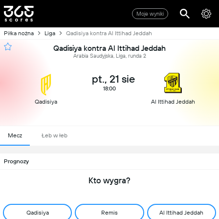
Moje wyniki
Piłka nożna
Liga
Qadisiya kontra Al Ittihad Jeddah
Qadisiya kontra Al Ittihad Jeddah
Arabia Saudyjska, Liga, runda 2
pt., 21 sie
18:00
Qadisiya
Al Ittihad Jeddah
Mecz
Łeb w łeb
Prognozy
Kto wygra?
Qadisiya
Remis
Al Ittihad Jeddah