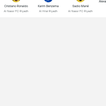
Alex
Cristiano Ronaldo
Karim Benzema
Sadio Mané
Al Nassr FC Riyadh
Al Hilal Riyadh
Al Nassr FC Riyadh