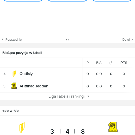
Poprzednie
Dalej
Bieżące pozycje w tabeli
P
F:A
+/-
PTS
Qadisiya
4
0
0:0
0
0
Al Ittihad Jeddah
5
0
0:0
0
0
Liga Tabela i rankingi
Łeb w łeb
3
4
8