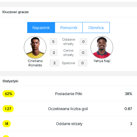
Kluczowi gracze
Napastnik
Pomocnik
Obrońca
Oddane
5
0
strzały
Celne
2
0
strzały
Cristiano
Yahya Naji
2
Spalone
0
Ronaldo
Statystyki
62%
Posiadanie Piłki
38%
1.27
Oczekiwana liczba goli
0.87
14
Oddane strzały
3