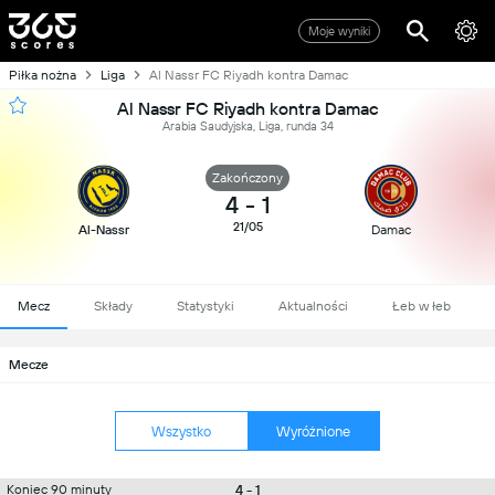
Moje wyniki
Piłka nożna
Liga
Al Nassr FC Riyadh kontra Damac
Al Nassr FC Riyadh kontra Damac
Arabia Saudyjska, Liga, runda 34
Zakończony
4
-
1
21/05
Al-Nassr
Damac
Mecz
Składy
Statystyki
Aktualności
Łeb w łeb
Mecze
Wszystko
Wyróżnione
4 - 1
Koniec 90 minuty