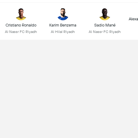
Alex
Cristiano Ronaldo
Karim Benzema
Sadio Mané
Al Nassr FC Riyadh
Al Hilal Riyadh
Al Nassr FC Riyadh