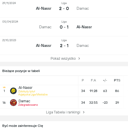
29/11/2024
Liga
2 - 0
Al-Nassr
Damac
05/04/2024
Liga
0 - 1
Damac
Al-Nassr
21/10/2023
Liga
2 - 1
Al-Nassr
Damac
Pokaż wszystko
Bieżące pozycje w tabeli
P
F:A
+/-
PTS
Al-Nassr
1
34
91:28
63
86
Zdobyty tytuł
Azjatycka Liga Mistrzów
Damac
16
34
32:55
-23
29
Zdegradowano
Liga Tabela i rankingi
Być może zainteresuje Cię