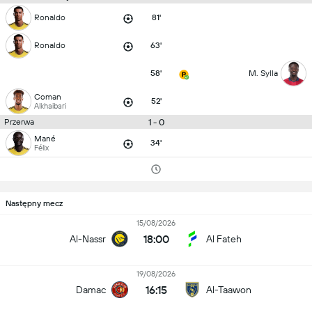
Ronaldo
81'
Ronaldo
63'
58'
M. Sylla
Coman
52'
Alkhaibari
1 - 0
Przerwa
Mané
34'
Félix
Następny mecz
15/08/2026
18:00
Al-Nassr
Al Fateh
19/08/2026
16:15
Damac
Al-Taawon