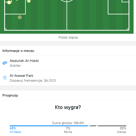
Pokaż więcej
Informacje o meczu
Abdullah Al-Harbi
Arbiter
Al-Awwal Park
Dopasuj frekwencję: 26,003
Prognozy
Kto wygra?
Suma głosów: 188,491
68%
7%
25%
Al-Nassr
Remis
Damac