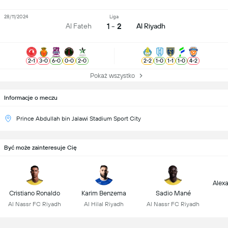
28/11/2024
Liga
1 - 2
Al Fateh
Al Riyadh
2
-
1
3
-
0
6
-
0
0
-
0
2
-
0
2
-
2
1
-
0
1
-
1
1
-
0
4
-
2
Pokaż wszystko
Informacje o meczu
Prince Abdullah bin Jalawi Stadium Sport City
Być może zainteresuje Cię
Alex
Cristiano Ronaldo
Karim Benzema
Sadio Mané
Al Nassr FC Riyadh
Al Hilal Riyadh
Al Nassr FC Riyadh