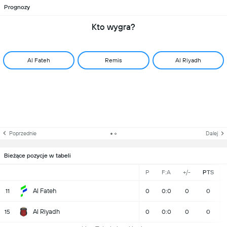
Prognozy
Kto wygra?
Al Fateh
Remis
Al Riyadh
Poprzednie
Dalej
Bieżące pozycje w tabeli
P
F:A
+/-
PTS
Al Fateh
11
0
0:0
0
0
Al Riyadh
15
0
0:0
0
0