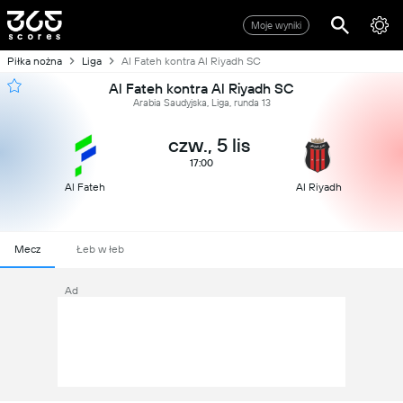
Moje wyniki
Piłka nożna
Liga
Al Fateh kontra Al Riyadh SC
Al Fateh kontra Al Riyadh SC
Arabia Saudyjska, Liga, runda 13
czw., 5 lis
17:00
Al Fateh
Al Riyadh
Mecz
Łeb w łeb
Ad