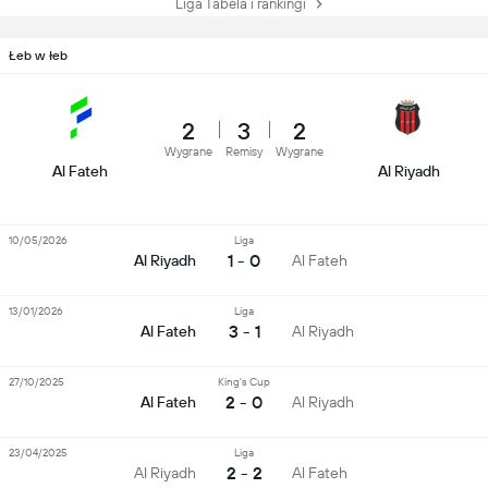
Liga Tabela i rankingi
Łeb w łeb
2
3
2
Wygrane
Remisy
Wygrane
Al Fateh
Al Riyadh
10/05/2026
Liga
1 - 0
Al Riyadh
Al Fateh
13/01/2026
Liga
3 - 1
Al Fateh
Al Riyadh
27/10/2025
King's Cup
2 - 0
Al Fateh
Al Riyadh
23/04/2025
Liga
2 - 2
Al Riyadh
Al Fateh