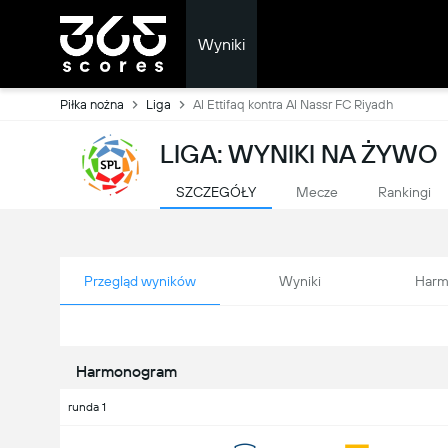
Wyniki
Piłka nożna
Liga
Al Ettifaq kontra Al Nassr FC Riyadh
LIGA: WYNIKI NA ŻYWO
SZCZEGÓŁY
Mecze
Rankingi
Przegląd wyników
Wyniki
Harm
Harmonogram
runda 1