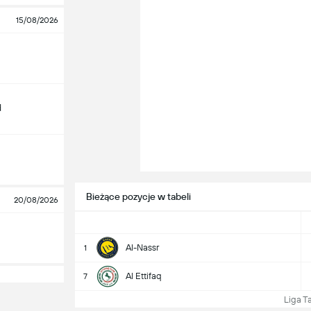
15/08/2026
d
Bieżące pozycje w tabeli
20/08/2026
Al-Nassr
1
Al Ettifaq
7
Liga Tab