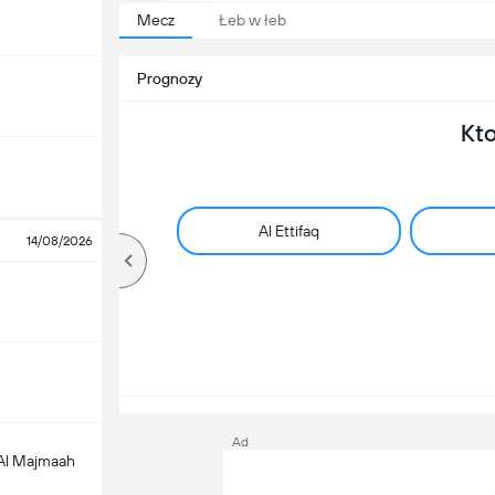
Mecz
Łeb w łeb
Prognozy
Kt
Al Ettifaq
14/08/2026
Ad
 Al Majmaah