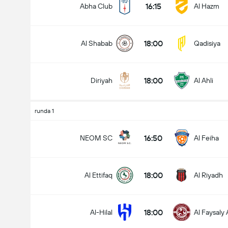
16:15
Abha Club
Al Hazm
18:00
Al Shabab
Qadisiya
Liczba goli w meczu (2.5)
18:00
Diriyah
Al Ahli
Poniżej
Ponad
runda 1
16:50
NEOM SC
Al Feiha
18:00
Al Ettifaq
Al Riyadh
18:00
Al-Hilal
Al Faysaly