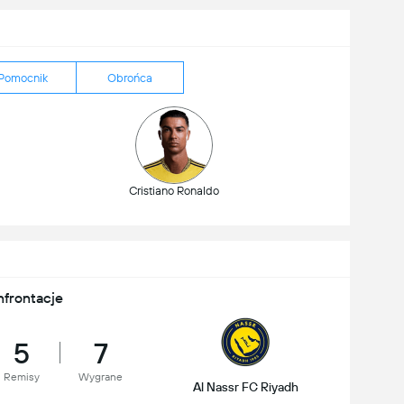
Pomocnik
Obrońca
Cristiano Ronaldo
nfrontacje
5
7
Remisy
Wygrane
Al Nassr FC Riyadh