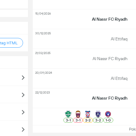
15/04/2026
Al Nassr FC Riyadh
30/12/2025
Al Ettifaq
 tag HTML
21/02/2025
Al Nassr FC Riyadh
20/09/2024
Al Ettifaq
22/12/2023
Al Nassr FC Riyadh
3
-
1
3
-
1
2
-
2
3
-
2
1
-
0
Pokaż