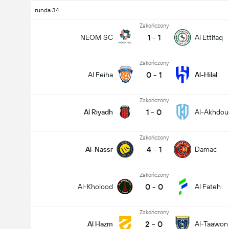
runda 34
Zakończony
1
-
1
NEOM SC
Al Ettifaq
Zakończony
0
-
1
Al Feiha
Al-Hilal
Zakończony
1
-
0
Al Riyadh
Al-Akhdou
Zakończony
4
-
1
Al-Nassr
Damac
Zakończony
0
-
0
Al-Kholood
Al Fateh
Zakończony
2
-
0
Al Hazm
Al-Taawon