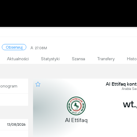
Obserwuj
27.08M
Aktualności
Statystyki
Szansa
Transfery
Histo
Al Ettifaq kon
onogram
Arabia Sau
wt.
Al Ettifaq
13/08/2026