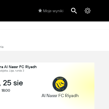
Moje wyniki
ria
tra Al Nassr FC Riyadh
dyjska, Liga, runda 3
, 25 sie
18:00
Al Nassr FC Riyadh