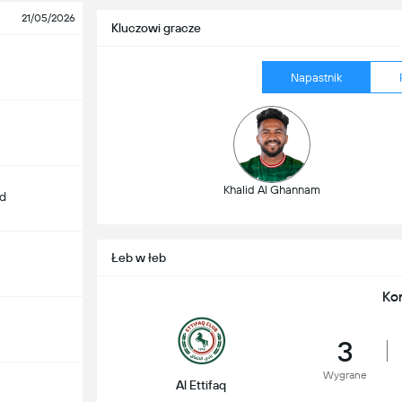
21/05/2026
Kluczowi gracze
Napastnik
Khalid Al Ghannam
d
Łeb w łeb
Ko
3
Wygrane
Al Ettifaq