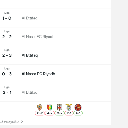
Liga
1 - 0
Al Ettifaq
Liga
2 - 2
Al Nassr FC Riyadh
Liga
2 - 3
Al Ettifaq
Liga
0 - 3
Al Nassr FC Riyadh
Liga
3 - 1
Al Ettifaq
0
-
2
4
-
2
0
-
2
2
-
1
4
-
1
 wszystko