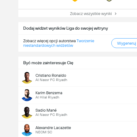
Zobacz wszystkie wyniki
Dodaj widżet wyników Liga do swojej witryny
Zobacz więcej opcji autorstwa
Tworzenie
Wygeneruj
niestandardowych widżetów
Być może zainteresuje Cię
Cristiano Ronaldo
Al Nassr FC Riyadh
Karim Benzema
Al Hilal Riyadh
Sadio Mané
Al Nassr FC Riyadh
Alexandre Lacazette
NEOM SC