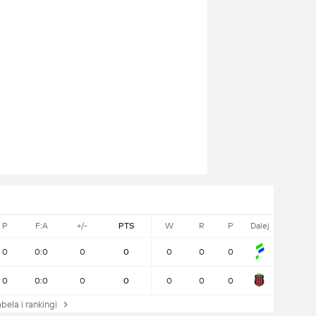
P
F:A
+/-
PTS
W
R
P
Dalej
0
0:0
0
0
0
0
0
0
0:0
0
0
0
0
0
ela i rankingi