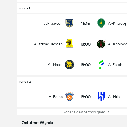
runda 1
16:15
Al-Taawon
Al-Khaleej
18:00
Al Ittihad Jeddah
Al-Kholoo
18:00
Al-Nassr
Al Fateh
runda 2
18:00
Al Feiha
Al-Hilal
Zobacz cały harmonigram
Ostatnie Wyniki