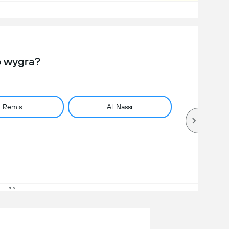
o wygra?
Remis
Al-Nassr