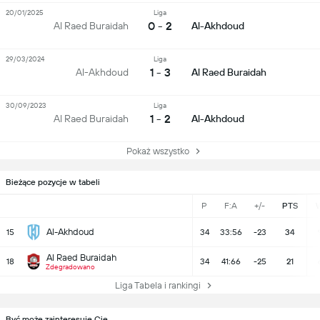
20/01/2025
Liga
0 - 2
Al Raed Buraidah
Al-Akhdoud
29/03/2024
Liga
1 - 3
Al-Akhdoud
Al Raed Buraidah
30/09/2023
Liga
1 - 2
Al Raed Buraidah
Al-Akhdoud
Pokaż wszystko
Bieżące pozycje w tabeli
P
F:A
+/-
PTS
Al-Akhdoud
15
34
33:56
-23
34
Al Raed Buraidah
18
34
41:66
-25
21
Zdegradowano
Liga Tabela i rankingi
Być może zainteresuje Cię