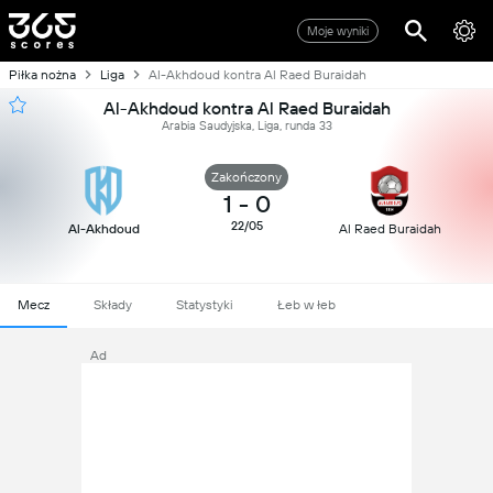
Moje wyniki
Piłka nożna
Liga
Al-Akhdoud kontra Al Raed Buraidah
Al-Akhdoud kontra Al Raed Buraidah
Arabia Saudyjska, Liga, runda 33
Zakończony
1
-
0
22/05
Al-Akhdoud
Al Raed Buraidah
Mecz
Składy
Statystyki
Łeb w łeb
Ad