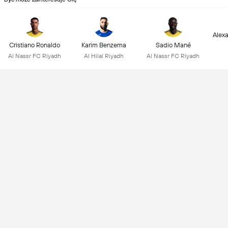
Alex
Cristiano Ronaldo
Karim Benzema
Sadio Mané
Al Nassr FC Riyadh
Al Hilal Riyadh
Al Nassr FC Riyadh