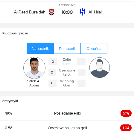
17/08/2026
18:00
Al Raed Buraidah
Al-Hilal
Kluczowi gracze
Napastnik
Pomocnik
Obrońca
Żółte
0
kartki
Czerwone
0
kartki
Saleh Al-
Winning
0
Abbas
Goal
Statystyki
49%
Posiadanie Piłki
51%
0.56
Oczekiwana liczba goli
1.04