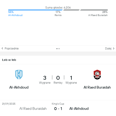
Suma głosów: 6,206
55%
17%
28%
Al-Akhdoud
Remis
Al Raed Buraidah
Poprzednie
Dalej
Łeb w łeb
3
0
1
Wygrane
Remisy
Wygrane
Al-Akhdoud
Al Raed Buraidah
21/09/2025
King's Cup
0 - 1
Al Raed Buraidah
Al-Akhdoud