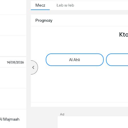
Mecz
Łeb w łeb
Prognozy
Kt
Al Ahli
14/08/2026
Ad
 Al Majmaah