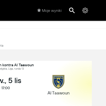
Moje wyniki
ria
ah kontra Al Taawoun
dyjska, Liga, runda 13
., 5 lis
17:00
Al Taawoun