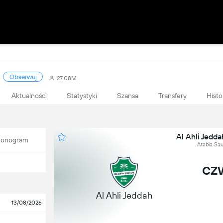
Obserwuj
27.08M
Aktualności
Statystyki
Szansa
Transfery
Histo
Al Ahli Jedd
onogram
Arabia Sau
czw
Al Ahli Jeddah
13/08/2026