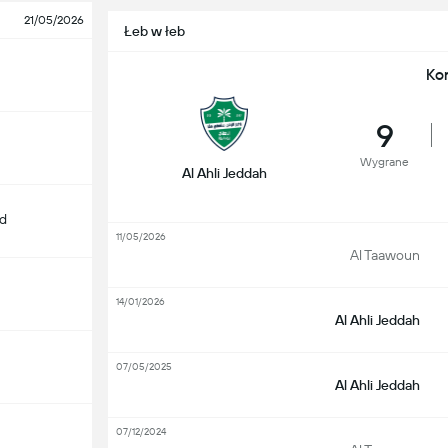
21/05/2026
Łeb w łeb
Ko
9
Wygrane
Al Ahli Jeddah
d
11/05/2026
Al Taawoun
14/01/2026
Al Ahli Jeddah
07/05/2025
Al Ahli Jeddah
07/12/2024