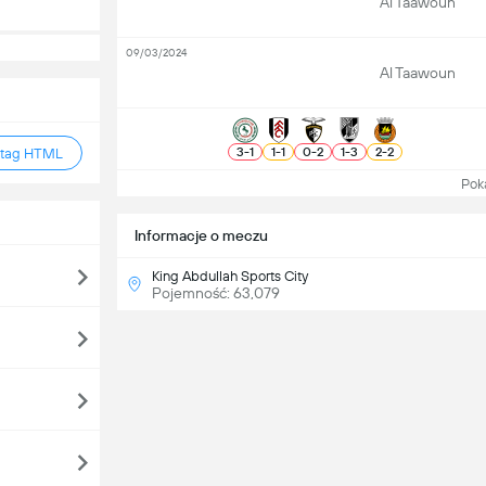
Al Taawoun
09/03/2024
Al Taawoun
3
-
1
1
-
1
0
-
2
1
-
3
2
-
2
 tag HTML
Pokaż
Informacje o meczu
King Abdullah Sports City
Pojemność: 63,079