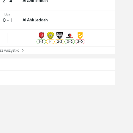
2 - 4
Al Ahli Jeddah
Liga
0 - 1
Al Ahli Jeddah
1
-
3
1
-
1
2
-
2
0
-
2
2
-
0
 wszystko