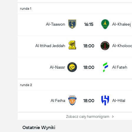
runda 1
16:15
Al-Taawon
Al-Khaleej
18:00
Al Ittihad Jeddah
Al-Kholoo
18:00
Al-Nassr
Al Fateh
runda 2
18:00
Al Feiha
Al-Hilal
Zobacz cały harmonigram
Ostatnie Wyniki