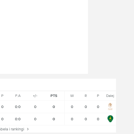
P
F:A
+/-
PTS
W
R
P
Dalej
0
0:0
0
0
0
0
0
0
0:0
0
0
0
0
0
ela i rankingi