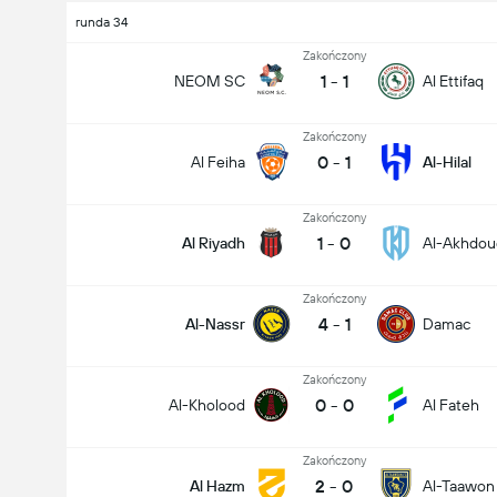
runda 34
Zakończony
1
-
1
NEOM SC
Al Ettifaq
Zakończony
0
-
1
Al Feiha
Al-Hilal
Zakończony
1
-
0
Al Riyadh
Al-Akhdou
Zakończony
4
-
1
Al-Nassr
Damac
Zakończony
0
-
0
Al-Kholood
Al Fateh
Zakończony
2
-
0
Al Hazm
Al-Taawon