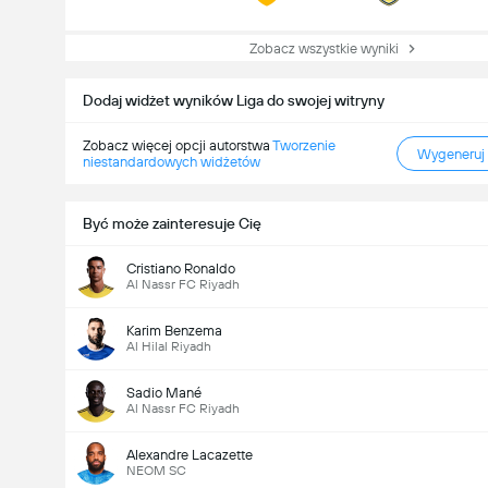
Zobacz wszystkie wyniki
Dodaj widżet wyników Liga do swojej witryny
Zobacz więcej opcji autorstwa
Tworzenie
Wygeneruj
niestandardowych widżetów
Być może zainteresuje Cię
Cristiano Ronaldo
Al Nassr FC Riyadh
Karim Benzema
Al Hilal Riyadh
Sadio Mané
Al Nassr FC Riyadh
Alexandre Lacazette
NEOM SC