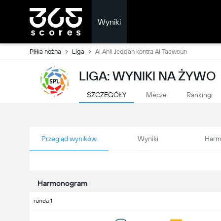
Wyniki
Piłka nożna
Liga
Al Ahli Jeddah kontra Al Taawoun
LIGA: WYNIKI NA ŻYWO
SZCZEGÓŁY
Mecze
Rankingi
Przegląd wyników
Wyniki
Harm
Harmonogram
runda 1