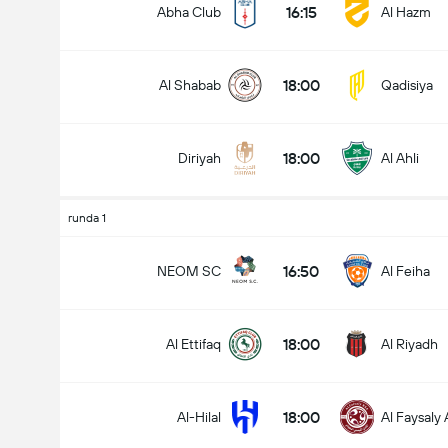
16:15
Abha Club
Al Hazm
18:00
Al Shabab
Qadisiya
Liczba goli w meczu (2.5)
18:00
Diriyah
Al Ahli
Poniżej
Ponad
runda 1
16:50
NEOM SC
Al Feiha
18:00
Al Ettifaq
Al Riyadh
18:00
Al-Hilal
Al Faysaly