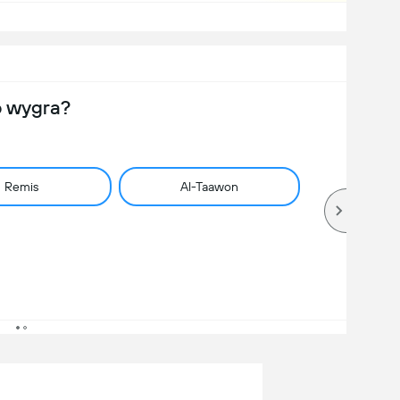
o wygra?
Remis
Al-Taawon