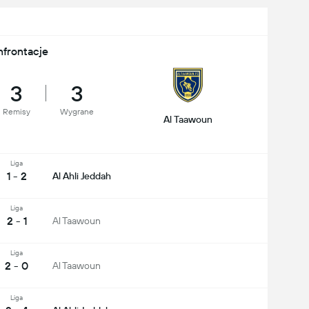
nfrontacje
3
3
Remisy
Wygrane
Al Taawoun
Liga
1 - 2
Al Ahli Jeddah
Liga
2 - 1
Al Taawoun
Liga
2 - 0
Al Taawoun
Liga