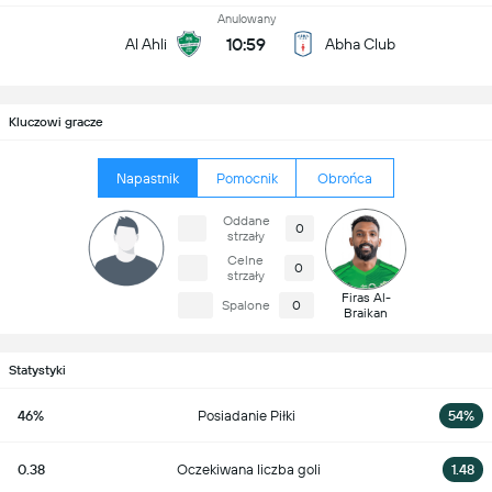
Anulowany
10:59
Al Ahli
Abha Club
Kluczowi gracze
Napastnik
Pomocnik
Obrońca
Oddane
0
strzały
Celne
0
strzały
Firas Al-
Spalone
0
Braikan
Statystyki
46%
Posiadanie Piłki
54%
0.38
Oczekiwana liczba goli
1.48