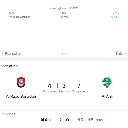
Suma głosów: 15,304
16%
8%
76%
Al Raed Buraidah
Remis
Al Ahli
Poprzednie
Dalej
Łeb w łeb
4
3
7
Wygrane
Remisy
Wygrane
Al Raed Buraidah
Al Ahli
08/11/2024
Liga
2 - 0
Al Ahli
Al Raed Buraidah