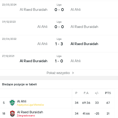
23/05/2024
Liga
0 - 0
Al Raed Buraidah
Al Ahli
09/12/2023
Liga
0 - 0
Al Ahli
Al Raed Buraidah
23/06/2022
Liga
1 - 3
Al Ahli
Al Raed Buraidah
27/12/2021
Liga
1 - 0
Al Raed Buraidah
Al Ahli
Pokaż wszystko
Bieżące pozycje w tabeli
P
F:A
+/-
PTS
Al Ahli
5
34
69:36
33
67
Azjatycka Liga Mistrzów
Al Raed Buraidah
18
34
41:66
-25
21
Zdegradowano