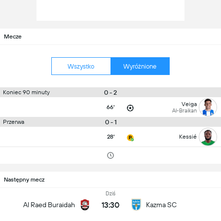
Mecze
Wszystko
Wyróżnione
0 - 2
Koniec 90 minuty
Veiga
66'
Al-Braikan
0 - 1
Przerwa
28'
Kessié
Następny mecz
Dziś
13:30
Al Raed Buraidah
Kazma SC