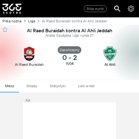
Moje wyniki
Piłka nożna
Liga
Al Raed Buraidah kontra Al Ahli Jeddah
Al Raed Buraidah kontra Al Ahli Jeddah
Arabia Saudyjska, Liga, runda 27
Zakończony
0
-
2
11/04
Al Raed Buraidah
Al Ahli
Mecz
Składy
Statystyki
Łeb w łeb
Ad