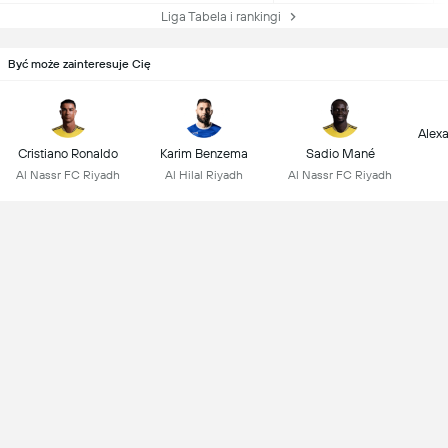
Liga Tabela i rankingi
Być może zainteresuje Cię
Alex
Cristiano Ronaldo
Karim Benzema
Sadio Mané
Al Nassr FC Riyadh
Al Hilal Riyadh
Al Nassr FC Riyadh