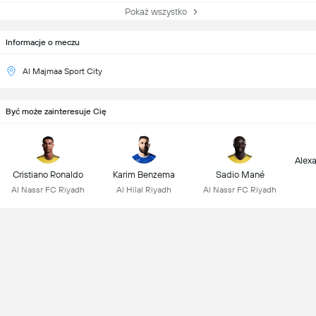
Pokaż wszystko
Informacje o meczu
Al Majmaa Sport City
Być może zainteresuje Cię
Alex
Cristiano Ronaldo
Karim Benzema
Sadio Mané
Al Nassr FC Riyadh
Al Hilal Riyadh
Al Nassr FC Riyadh