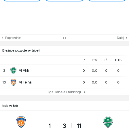
Poprzednie
Dalej
Bieżące pozycje w tabeli
P
F:A
+/-
PTS
Al Ahli
3
0
0:0
0
0
Al Feiha
10
0
0:0
0
0
Liga Tabela i rankingi
Łeb w łeb
1
3
11