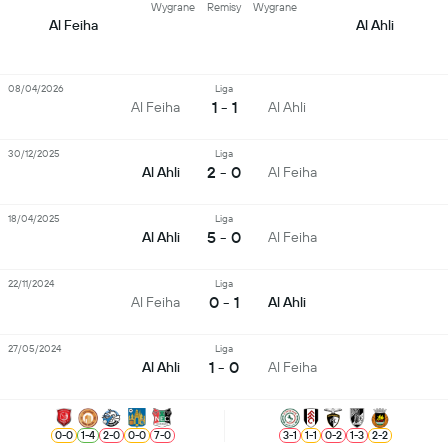
Wygrane
Remisy
Wygrane
Al Feiha
Al Ahli
08/04/2026
Liga
1 - 1
Al Feiha
Al Ahli
30/12/2025
Liga
2 - 0
Al Ahli
Al Feiha
18/04/2025
Liga
5 - 0
Al Ahli
Al Feiha
22/11/2024
Liga
0 - 1
Al Feiha
Al Ahli
27/05/2024
Liga
1 - 0
Al Ahli
Al Feiha
0
-
0
1
-
4
2
-
0
0
-
0
7
-
0
3
-
1
1
-
1
0
-
2
1
-
3
2
-
2