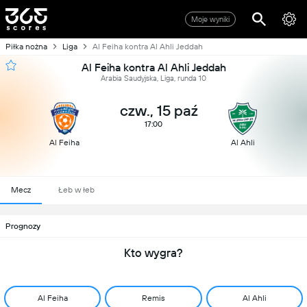
Moje wyniki
Piłka nożna
Liga
Al Feiha kontra Al Ahli Jeddah
Al Feiha kontra Al Ahli Jeddah
Arabia Saudyjska, Liga, runda 10
czw., 15 paź
17:00
Al Feiha
Al Ahli
Mecz
Łeb w łeb
Prognozy
Kto wygra?
Al Feiha
Remis
Al Ahli