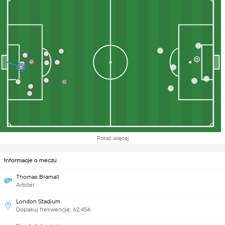
Pokaż więcej
Informacje o meczu
Thomas Bramall
Arbiter
London Stadium
Dopasuj frekwencję: 62,456