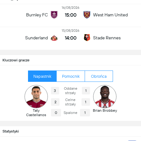
16/08/2026
15:00
Burnley FC
West Ham United
15/08/2026
14:00
Sunderland
Stade Rennes
Kluczowi gracze
Napastnik
Pomocnik
Obrońca
Oddane
3
1
strzały
Celne
2
1
strzały
Taty
Brian Brobbey
0
Spalone
1
Castellanos
Statystyki