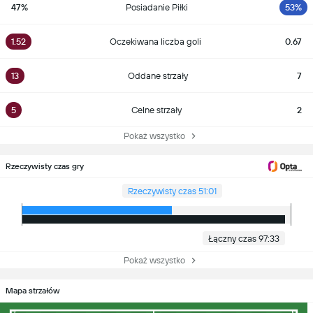
47%
Posiadanie Piłki
53%
1.52
Oczekiwana liczba goli
0.67
13
Oddane strzały
7
5
Celne strzały
2
Pokaż wszystko
Rzeczywisty czas gry
Rzeczywisty czas 51:01
Łączny czas 97:33
Pokaż wszystko
Mapa strzałów