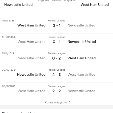
Wygrane
Remisy
Wygrane
Newcastle United
West Ham United
02/11/2025
Premier League
3 - 1
West Ham United
Newcastle United
10/03/2025
Premier League
0 - 1
West Ham United
Newcastle United
25/11/2024
Premier League
0 - 2
Newcastle United
West Ham United
30/03/2024
Premier League
4 - 3
Newcastle United
West Ham United
08/10/2023
Premier League
2 - 2
West Ham United
Newcastle United
Pokaż wszystko