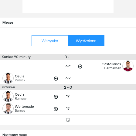
Mecze
Wszystko
Wyróżnione
3 - 1
Koniec 90 minuty
Castellanos
69'
Hermansen
Osula
65'
Willock
2 - 0
Przerwa
Osula
19'
Ramsey
Woltemade
15'
Barnes
Następny mecz